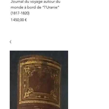
Journal du voyage autour du
monde à bord de “l’Uranie”
(1817-1820)
Prix
1 450,00 €