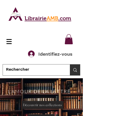
Librairie
AMB
.com
Identifiez-vous
L'AMOUR DE LA LETTRE
Découvrir nos collections