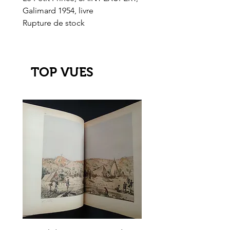
Galimard 1954, livre
l'Or de l'El Dorado
Rupture de stock
Rupture de stock
TOP VUES