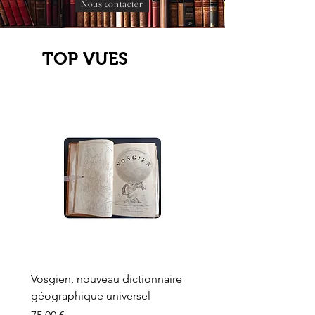
Nous contacter
TOP VUES
Vosgien, nouveau dictionnaire
Carte ancienne, Versaille
géographique universel
Sèvres, Lainée, Succr de
Longuet
Prix