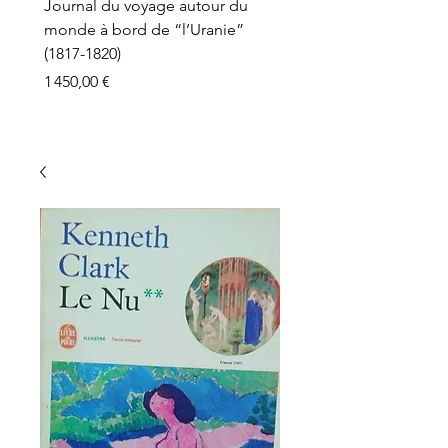
Journal du voyage autour du
monde à bord de “l’Uranie”
(1817-1820)
Prix
1 450,00 €