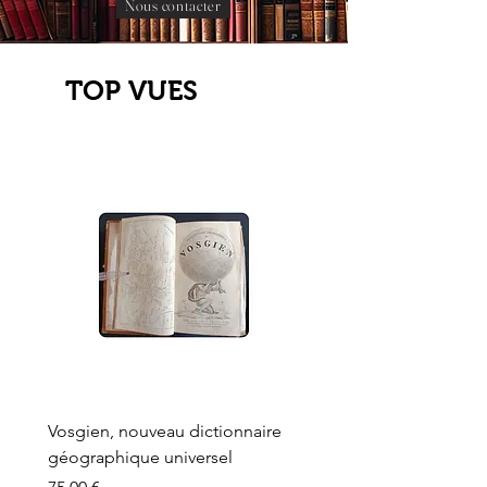
Nous contacter
TOP VUES
Vosgien, nouveau dictionnaire
Carte ancienne, Versaille
géographique universel
Sèvres, Lainée, Succr de
Longuet
Prix