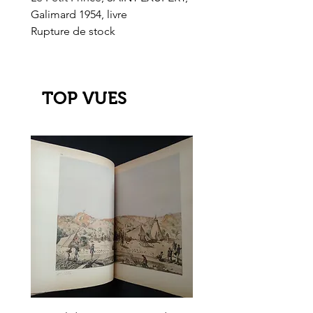
Galimard 1954, livre
l'Or de l'El Dorado
Rupture de stock
Rupture de stock
TOP VUES