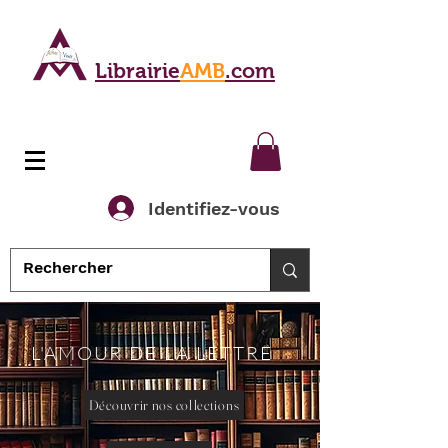
Librairie
AMB
.com
Identifiez-vous
L'AMOUR DE LA LETTRE
Découvrir nos collections