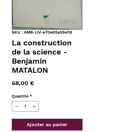
SKU : AMB-LIV-e70e05a59e59
La construction
de la science -
Benjamin
MATALON
Prix
68,00 €
Quantité
*
Ajouter au panier