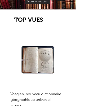
Nous contacter
TOP VUES
Vosgien, nouveau dictionnaire
Carte ancienne, Versaille
géographique universel
Sèvres, Lainée, Succr de
Longuet
Prix