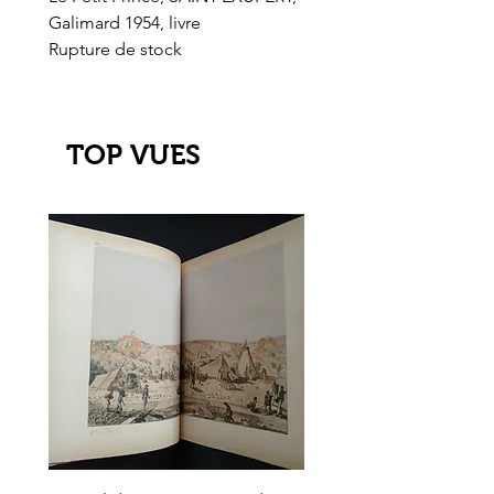
Galimard 1954, livre
l'Or de l'El Dorado
Rupture de stock
Rupture de stock
TOP VUES