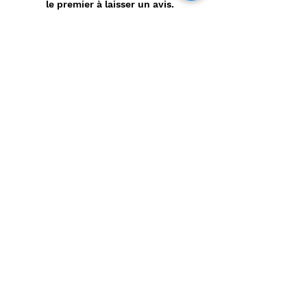
le premier à laisser un avis.
Laisser un avis
Politique de confidentialité
CONTACT
Prénom
*
Nom
*
E-mail
*
Message