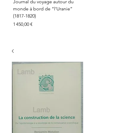
Journal du voyage autour du
monde à bord de “l’Uranie”
(1817-1820)
Prix
1 450,00 €