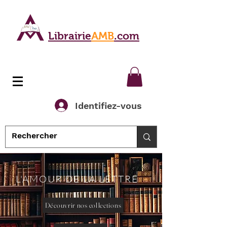
Librairie
AMB
.com
Identifiez-vous
L'AMOUR DE LA LETTRE
Découvrir nos collections