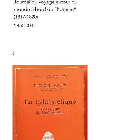
Journal du voyage autour du
monde à bord de “l’Uranie”
(1817-1820)
Prix
1 450,00 €