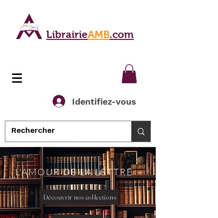
Librairie
AMB
.com
Identifiez-vous
L'AMOUR DE LA LETTRE
Découvrir nos collections