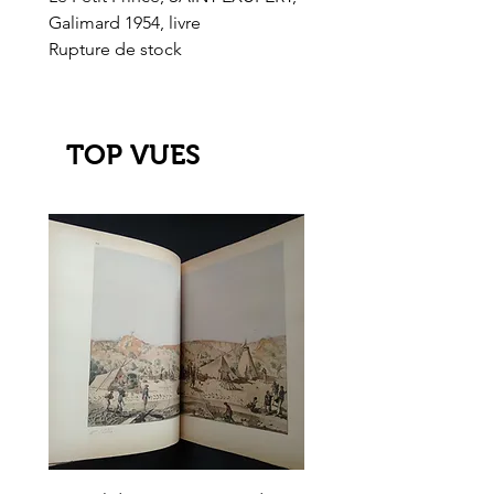
Galimard 1954, livre
l'Or de l'El Dorado
Rupture de stock
Rupture de stock
TOP VUES