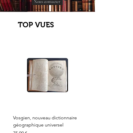
Nous contacter
TOP VUES
Vosgien, nouveau dictionnaire
Carte ancienne, Versaille
géographique universel
Sèvres, Lainée, Succr de
Longuet
Prix