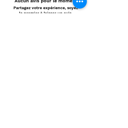
Aucun avis pour le moment
Partagez votre expérience, soyez
le premier à laisser un avis.
Laisser un avis
Politique de confidentialité
CONTACT
Prénom
*
Nom
*
E-mail
*