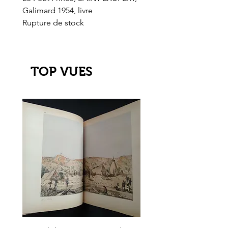
Galimard 1954, livre
l'Or de l'El Dorado
Rupture de stock
Rupture de stock
TOP VUES