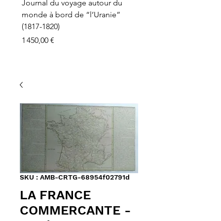
Journal du voyage autour du
monde à bord de “l’Uranie”
(1817-1820)
Prix
1 450,00 €
SKU : AMB-CRTG-68954f02791d
LA FRANCE
COMMERCANTE -