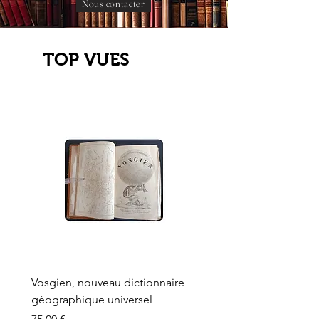
Nous contacter
TOP VUES
Vosgien, nouveau dictionnaire
Carte ancienne, Versaille
géographique universel
Sèvres, Lainée, Succr de
Longuet
Prix