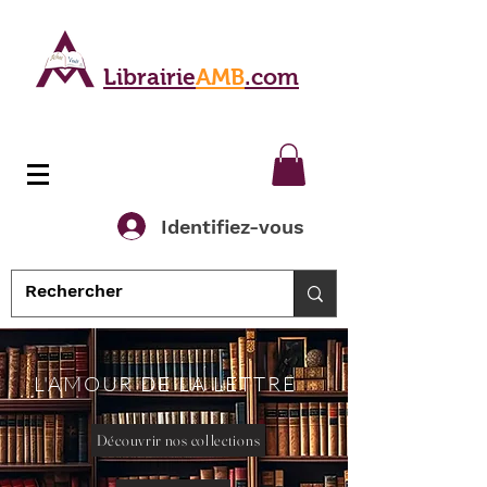
Librairie
AMB
.com
Identifiez-vous
L'AMOUR DE LA LETTRE
Découvrir nos collections