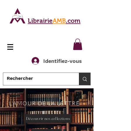
Librairie
AMB
.com
Identifiez-vous
L'AMOUR DE LA LETTRE
Découvrir nos collections