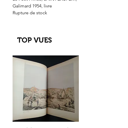
Galimard 1954, livre
l'Or de l'El Dorado
Rupture de stock
Rupture de stock
TOP VUES