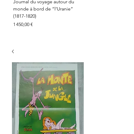
Journal du voyage autour du
monde à bord de “l’Uranie”
(1817-1820)
Prix
1 450,00 €