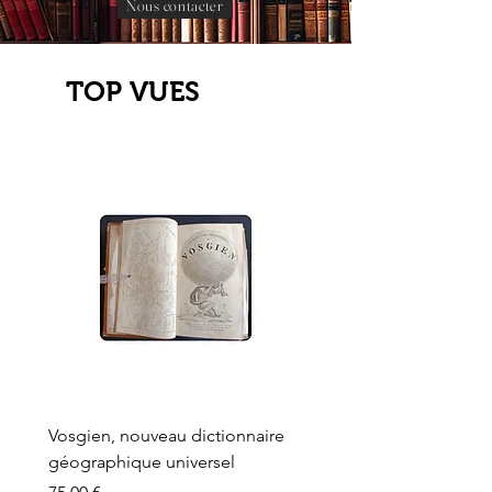
Nous contacter
TOP VUES
Vosgien, nouveau dictionnaire
Carte ancienne, Versaille
géographique universel
Sèvres, Lainée, Succr de
Longuet
Prix