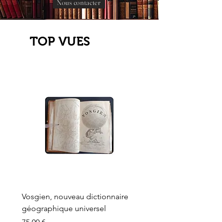
Nous contacter
TOP VUES
Vosgien, nouveau dictionnaire
Carte ancienne, Versaille
géographique universel
Sèvres, Lainée, Succr de
Longuet
Prix