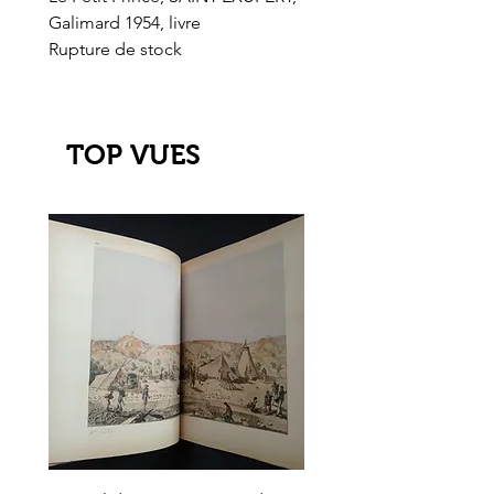
Galimard 1954, livre
l'Or de l'El Dorado
Rupture de stock
Rupture de stock
TOP VUES