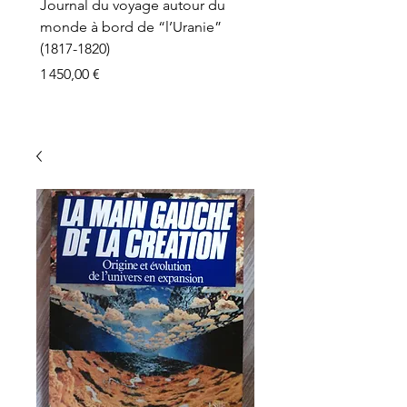
Journal du voyage autour du
monde à bord de “l’Uranie”
(1817-1820)
Prix
1 450,00 €