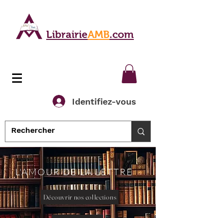
Librairie
AMB
.com
Identifiez-vous
L'AMOUR DE LA LETTRE
Découvrir nos collections