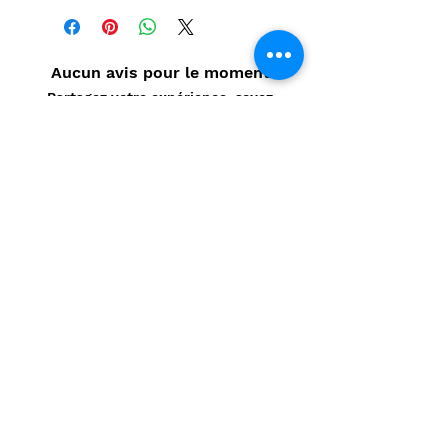
Aucun avis pour le moment
Partagez votre expérience, soyez
le premier à laisser un avis.
Laisser un avis
Politique de confidentialité
CONTACT
Prénom
*
Nom
*