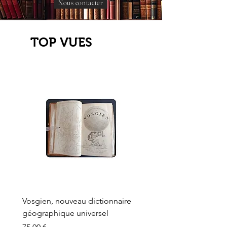
Nous contacter
TOP VUES
Vosgien, nouveau dictionnaire
Carte ancienne, Versaille
géographique universel
Sèvres, Lainée, Succr de
Longuet
Prix