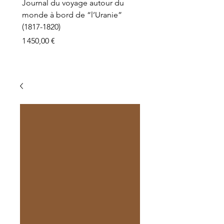
Journal du voyage autour du
monde à bord de “l’Uranie”
(1817-1820)
Prix
1 450,00 €