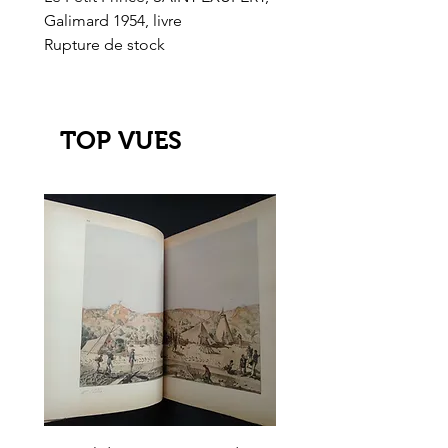
Galimard 1954, livre
l'Or de l'El Dorado
Rupture de stock
Rupture de stock
TOP VUES