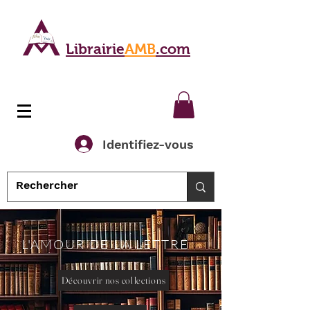
Librairie
AMB
.com
Identifiez-vous
L'AMOUR DE LA LETTRE
Découvrir nos collections