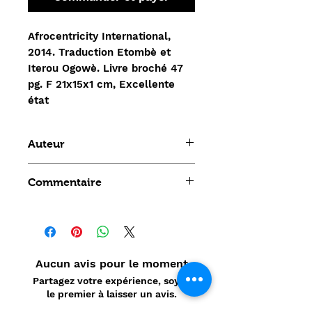
Afrocentricity International,
2014. Traduction Etombè et
Iterou Ogowè. Livre broché 47
pg. F 21x15x1 cm, Excellente
état
Auteur
Bobby E. Wright - Etombè et
Commentaire
Iterou Ogowè
Aucun avis pour le moment
Partagez votre expérience, soyez
le premier à laisser un avis.