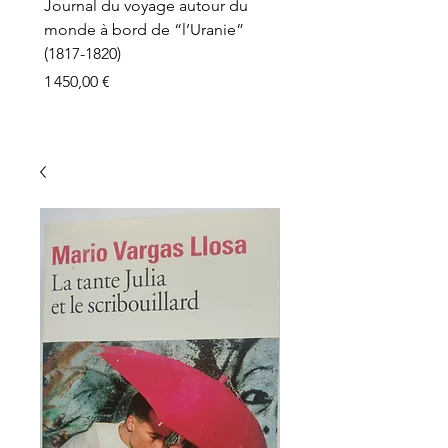
Journal du voyage autour du
monde à bord de “l’Uranie”
(1817-1820)
Prix
1 450,00 €