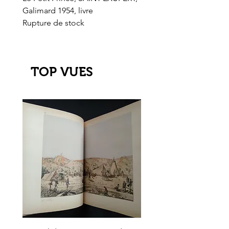
Galimard 1954, livre
l'Or de l'El Dorado
Rupture de stock
Rupture de stock
TOP VUES