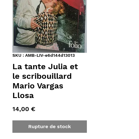
SKU : AMB-LIV-e6d144d13013
La tante Julia et
le scribouillard
Mario Vargas
Llosa
Prix
14,00 €
Rupture de stock