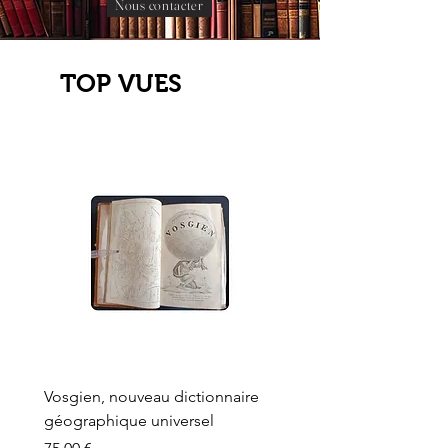
Nous contacter
TOP VUES
Vosgien, nouveau dictionnaire
Carte ancienne, Versaille
géographique universel
Sèvres, Lainée, Succr de
Longuet
Prix