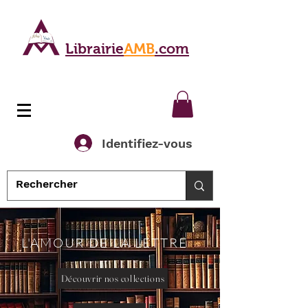
Librairie
AMB
.com
Identifiez-vous
L'AMOUR DE LA LETTRE
Découvrir nos collections