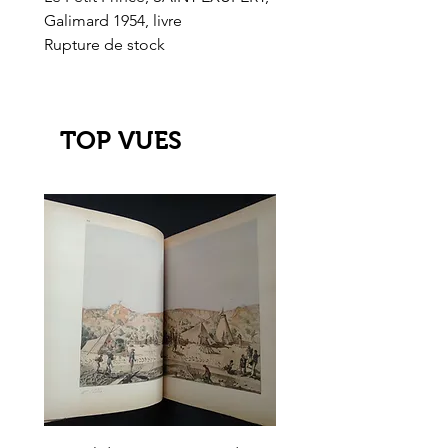
Galimard 1954, livre
l'Or de l'El Dorado
Rupture de stock
Rupture de stock
TOP VUES