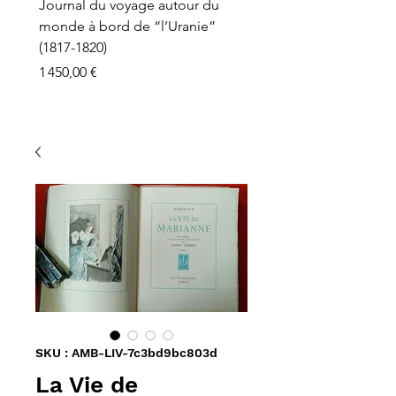
Journal du voyage autour du
monde à bord de “l’Uranie”
(1817-1820)
Prix
1 450,00 €
SKU : AMB-LIV-7c3bd9bc803d
La Vie de