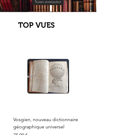
Nous contacter
TOP VUES
Vosgien, nouveau dictionnaire
Carte ancienne, Versaille
géographique universel
Sèvres, Lainée, Succr de
Longuet
Prix