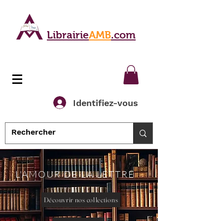
Librairie
AMB
.com
Identifiez-vous
L'AMOUR DE LA LETTRE
Découvrir nos collections