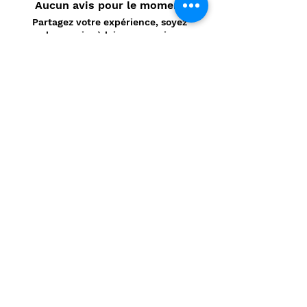
Aucun avis pour le moment
Partagez votre expérience, soyez
le premier à laisser un avis.
Laisser un avis
Politique de confidentialité
CONTACT
Prénom
*
Nom
*
E-mail
*