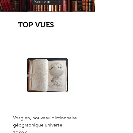
Nous contacter
TOP VUES
Vosgien, nouveau dictionnaire
Carte ancienne, Versaille
géographique universel
Sèvres, Lainée, Succr de
Longuet
Prix