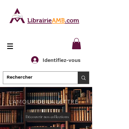
Librairie
AMB
.com
Identifiez-vous
L'AMOUR DE LA LETTRE
Découvrir nos collections