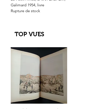
Galimard 1954, livre
l'Or de l'El Dorado
Rupture de stock
Rupture de stock
TOP VUES