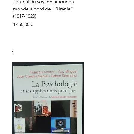
Journal du voyage autour du
monde à bord de “l’Uranie”
(1817-1820)
Prix
1 450,00 €