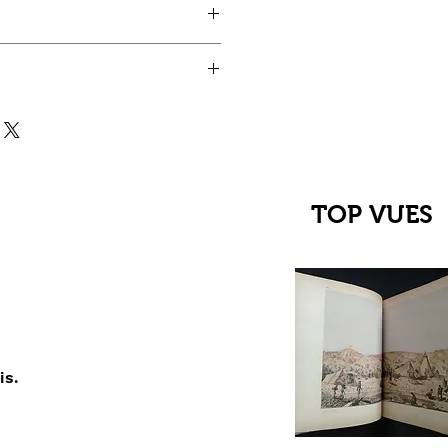
TOP VUES
is.
çu rapide
C Jehanne
up du XIIIe au