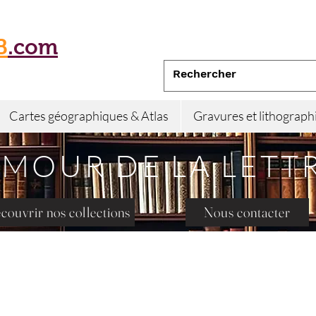
B
.com
Cartes géographiques & Atlas
Gravures et lithograph
AMOUR DE LA LETT
couvrir nos collections
Nous contacter