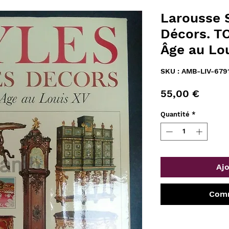
Larousse ‎
Décors. T
Âge au Lou
SKU : AMB-LIV-679
Prix
55,00 €
Quantité
*
Ajo
Comm