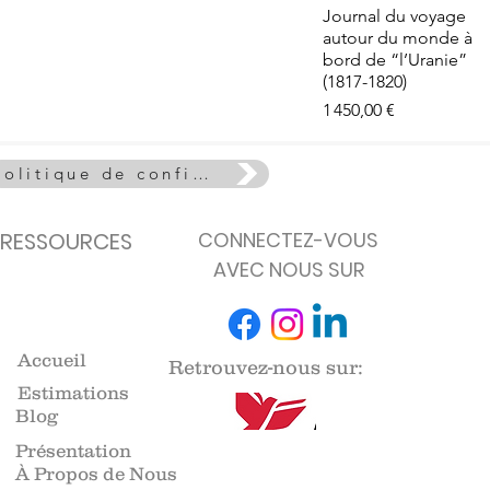
e - La Vie
Aperçu rapide
Journal du voyage
euse
autour du monde à
de stock
bord de “l’Uranie”
(1817-1820)
Prix
1 450,00 €
Politique de confidentialité
RESSOURCES
CONNECTEZ-VOUS
AVEC NOUS SUR
Accueil
Retrouvez-nous sur:
Estimations
Blog
Présentation
À Propos de Nous