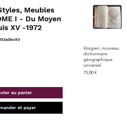
Styles, Meubles
OME I - Du Moyen
is XV -1972
153a0bc93
Aperçu rapide
Vosgien, nouveau
dictionnaire
géographique
universel
Prix
75,00 €
uter au panier
ander et payer