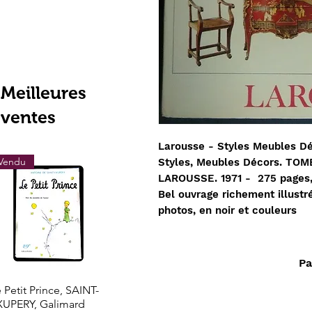
Meilleures
ventes
Larousse - Styles Meubles Déc
Vendu
Vendu
Vendu
‎Styles, Meubles Décors. TO
‎LAROUSSE. 1971 - 275 pages
Bel ouvrage richement illustr
photos, en noir et couleurs
Pa
Aperçu rapide
Aperçu rapide
Aperçu rapi
 Petit Prince, SAINT-
Les grands trésors de
LOTHROP STOD
XUPERY, Galimard
l'histoire l'Or de l'El
- Le Nouveau Mo