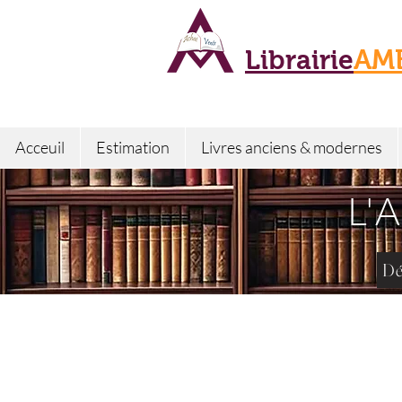
Librairie
AM
Acceuil
Estimation
Livres anciens & modernes
L'
Dé