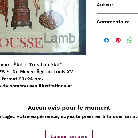
Auteur
Larousse
Commentaire
ors. État : "Très bon état"
Vendu
MES *: Du Moyen Âge au Louis XV
, format 29x24 cm.
é de nombreuses illustrations et
Aucun avis pour le moment
rtagez votre expérience, soyez le premier à laisser un av
de
Aperçu rapide
Aperçu rapide
Aper
DARD
Nature Morte aux
Sahara, L'Epopée
D'ORLIA
nde
cartes à jouer et
Leclerc 1954-55, Map
Chantelo
Laisser un avis