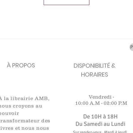
carafes, Cottavoz,
Michelin, carte
XXe siècl
Mourlot lithographie
ancienne
merveill
Rupture de stock
Rupture de stock
Rupture 
À PROPOS
DISPONIBILITÉ &
HORAIRES
Vendredi -
À la librairie AMB,
10:00 A.M -
02:00 P.M
nous croyons au
pouvoir
De 10H à 18H​​​
transformateur des
Du Samedi au Lundi
livres et nous nous
,
Sur rendez-vous
Mardi à jeudi
.