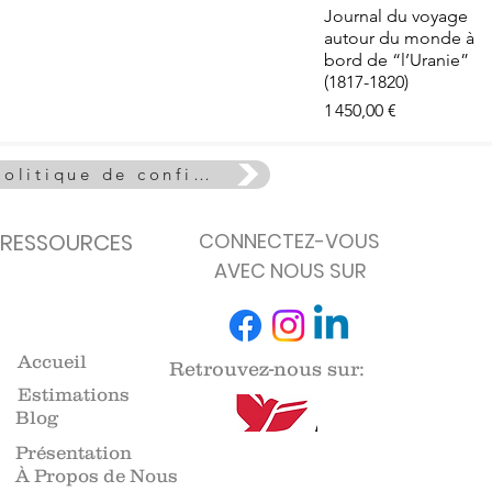
e - La Vie
Aperçu rapide
Journal du voyage
euse
autour du monde à
de stock
bord de “l’Uranie”
(1817-1820)
Prix
1 450,00 €
Politique de confidentialité
RESSOURCES
CONNECTEZ-VOUS
AVEC NOUS SUR
Accueil
Retrouvez-nous sur:
Estimations
Blog
Présentation
À Propos de Nous