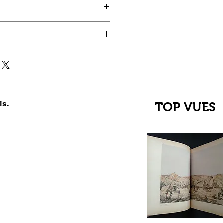
is.
TOP VUES
çu rapide
C Jehanne
up du XIIIe au