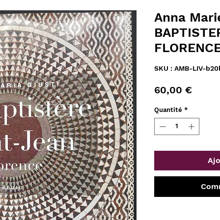
Anna Mari
BAPTISTE
FLORENC
SKU : AMB-LIV-b2
Prix
60,00 €
Quantité
*
Ajo
Comm