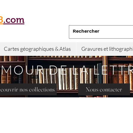
B
.com
Cartes géographiques & Atlas
Gravures et lithograph
AMOUR DE LA LETT
couvrir nos collections
Nous contacter