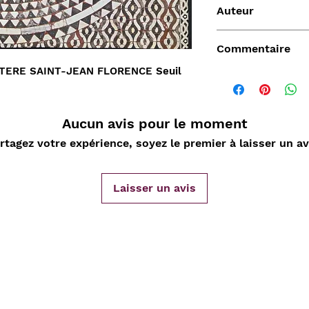
Auteur
SAINT-JEAN
Commentaire
STERE SAINT-JEAN FLORENCE Seuil
Aucun avis pour le moment
rtagez votre expérience, soyez le premier à laisser un av
Vendu
Laisser un avis
de
Aperçu rapide
Aperçu rapide
Aper
DARD
Nature Morte aux
Sahara, L'Epopée
D'ORLIA
nde
cartes à jouer et
Leclerc 1954-55, Map
Chantelo