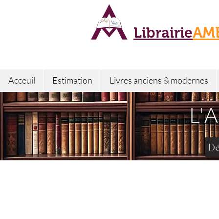
Librairie
AM
Acceuil
Estimation
Livres anciens & modernes
L'
Dé