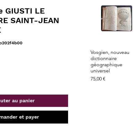
e GIUSTI LE
RE SAINT-JEAN
E
0b202f4b00
Aperçu rapide
Vosgien, nouveau
dictionnaire
géographique
universel
Prix
75,00 €
uter au panier
ander et payer