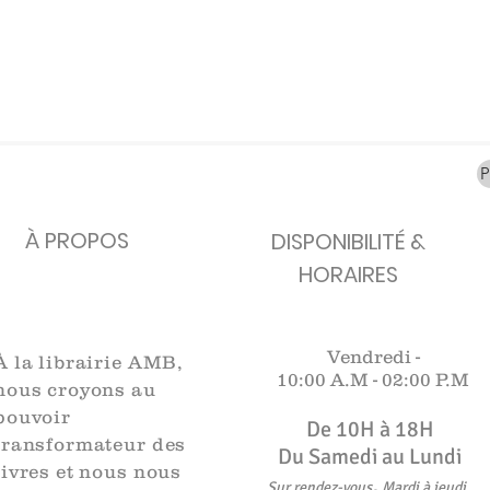
carafes, Cottavoz,
Michelin, carte
XXe siècl
Mourlot lithographie
ancienne
merveill
Rupture de stock
Rupture de stock
Rupture 
À PROPOS
DISPONIBILITÉ &
HORAIRES
Vendredi -
À la librairie AMB,
10:00 A.M -
02:00 P.M
nous croyons au
pouvoir
De 10H à 18H​​​
transformateur des
Du Samedi au Lundi
livres et nous nous
,
Sur rendez-vous
Mardi à jeudi
.