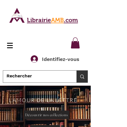
Librairie
AMB
.com
Identifiez-vous
L'AMOUR DE LA LETTRE
Découvrir nos collections