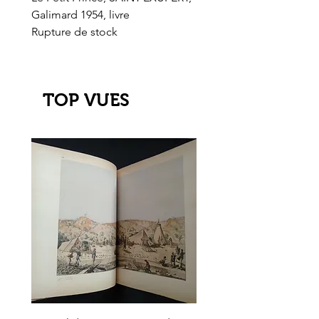
Galimard 1954, livre
l'Or de l'El Dorado
Rupture de stock
Rupture de stock
TOP VUES