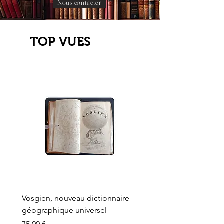
Nous contacter
TOP VUES
Vosgien, nouveau dictionnaire
Carte ancienne, Versaille
géographique universel
Sèvres, Lainée, Succr de
Longuet
Prix