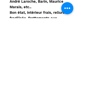
André Laroche, Barin, Maurice
Marais, etc..
Bon état, intérieur frais, reliure
fragilisée, frottements aux
coins et coiffes avec des
éclats.
Reliure d'époque, In-folio,
43x31.50x4 cm.
Auteur
Pierre VERON
Commentaire
Aucun avis pour le moment
Partagez votre expérience, soyez
le premier à laisser un avis.