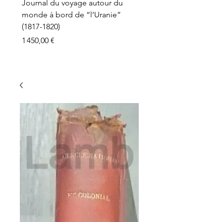
Journal du voyage autour du
monde à bord de “l’Uranie”
(1817-1820)
Prix
1 450,00 €