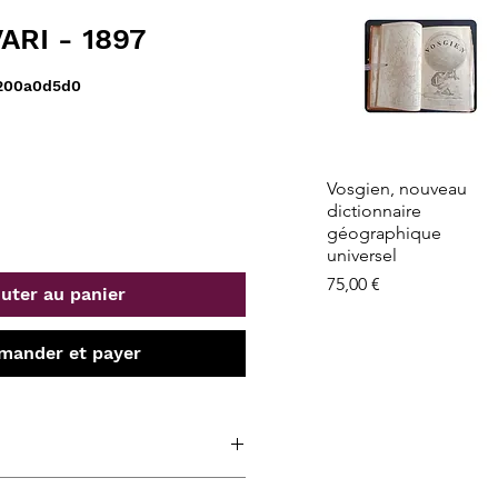
ARI - 1897
b200a0d5d0
Aperçu rapide
Vosgien, nouveau
dictionnaire
géographique
universel
Prix
75,00 €
uter au panier
ander et payer