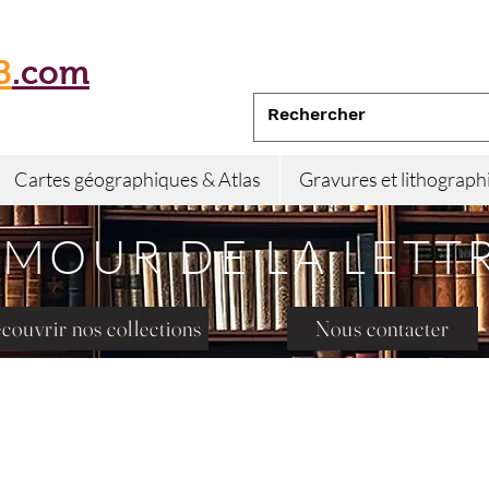
B
.com
Cartes géographiques & Atlas
Gravures et lithograph
AMOUR DE LA LETT
couvrir nos collections
Nous contacter