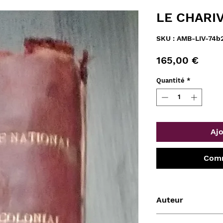
LE CHARIV
SKU : AMB-LIV-74
Prix
165,00 €
Quantité
*
Ajo
Comm
Auteur
Pierre VERON