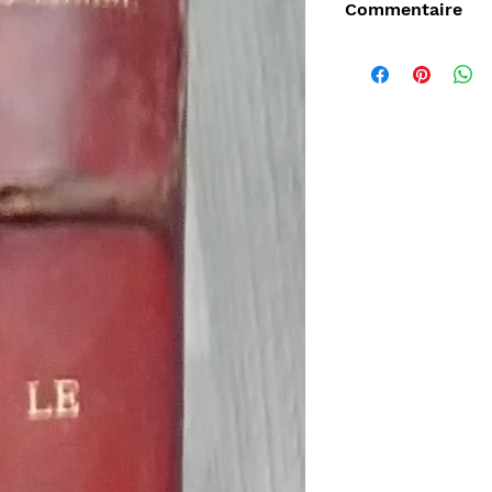
Commentaire
Vendu
de
Aperçu rapide
Aperçu rapide
Aper
DARD
Nature Morte aux
Sahara, L'Epopée
D'ORLIA
nde
cartes à jouer et
Leclerc 1954-55, Map
Chantelo