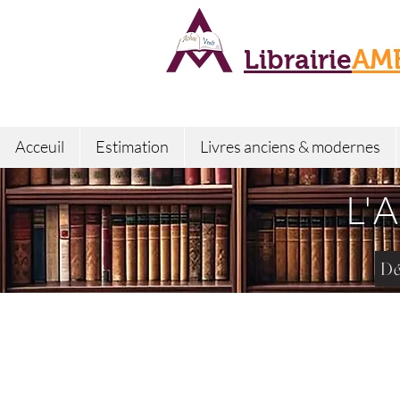
Librairie
AM
Acceuil
Estimation
Livres anciens & modernes
L'
Dé