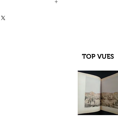
TOP VUES
çu rapide
C Jehanne
up du XIIIe au