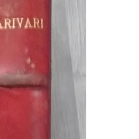
carafes, Cottavoz,
Michelin, carte
XXe siècl
Mourlot lithographie
ancienne
merveill
Rupture de stock
Rupture de stock
Rupture 