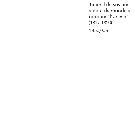
e - La Vie
Aperçu rapide
Journal du voyage
euse
autour du monde à
de stock
bord de “l’Uranie”
(1817-1820)
Prix
1 450,00 €