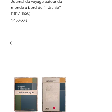
Journal du voyage autour du
monde à bord de “l’Uranie”
(1817-1820)
Prix
1 450,00 €