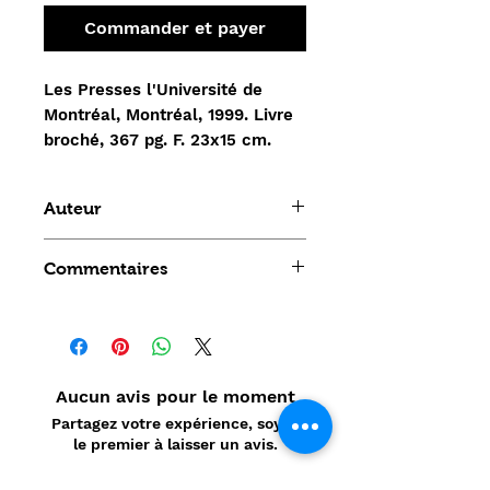
Commander et payer
Les Presses l'Université de
Montréal, Montréal, 1999. Livre
broché, 367 pg. F. 23x15 cm.
Auteur
LEMOYNE Gisèle - CONNE François
Commentaires
Le cognitif en didactique des
mathématiques. Que peut-on
apprendre des conduites des
élèves en situation
Aucun avis pour le moment
d'enseignement des
Partagez votre expérience, soyez
mathématiques ?
le premier à laisser un avis.