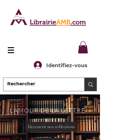
Librairie
AMB
.com
Identifiez-vous
L'AMOUR DE LA LETTRE
Découvrir nos collections