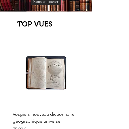
Nous contacter
TOP VUES
Vosgien, nouveau dictionnaire
Carte ancienne, Versaille
géographique universel
Sèvres, Lainée, Succr de
Longuet
Prix