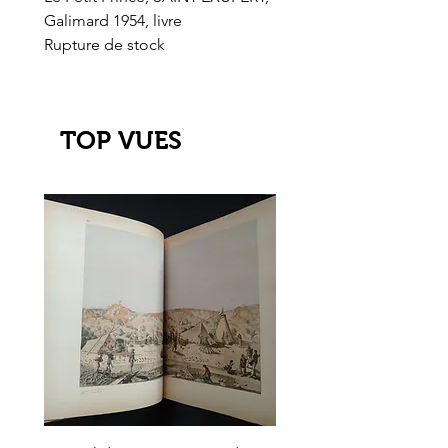
Galimard 1954, livre
l'Or de l'El Dorado
Rupture de stock
Rupture de stock
TOP VUES