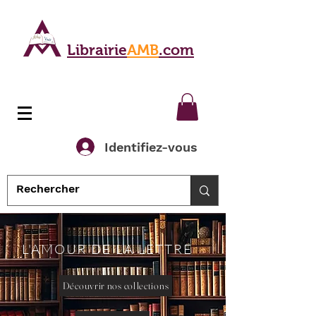
Librairie
AMB
.com
Identifiez-vous
L'AMOUR DE LA LETTRE
Découvrir nos collections