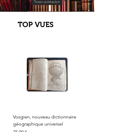
Nous contacter
TOP VUES
Vosgien, nouveau dictionnaire
Carte ancienne, Versaille
géographique universel
Sèvres, Lainée, Succr de
Longuet
Prix