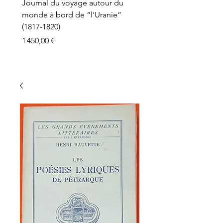
Journal du voyage autour du
monde à bord de “l’Uranie”
(1817-1820)
Prix
1 450,00 €