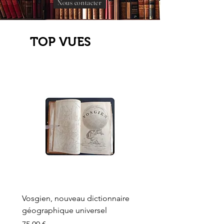
Nous contacter
TOP VUES
Vosgien, nouveau dictionnaire
Carte ancienne, Versaille
géographique universel
Sèvres, Lainée, Succr de
Longuet
Prix