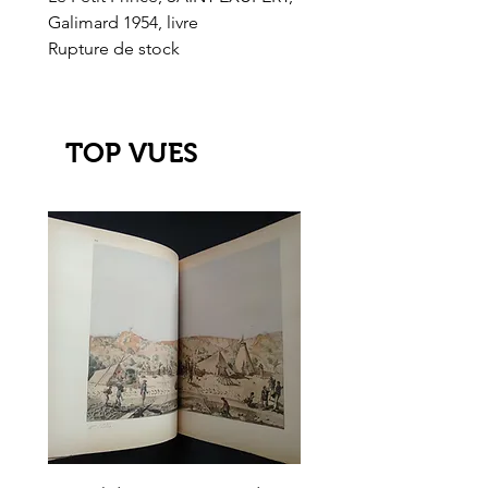
Galimard 1954, livre
l'Or de l'El Dorado
Rupture de stock
Rupture de stock
TOP VUES