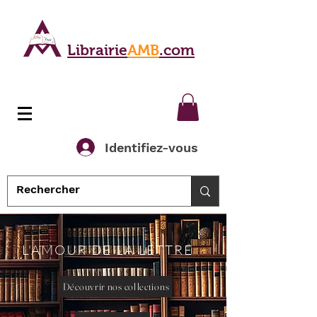
Librairie
AMB
.com
Identifiez-vous
L'AMOUR DE LA LETTRE
Découvrir nos collections