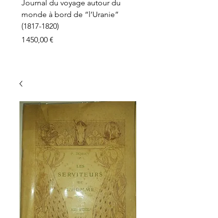
Journal du voyage autour du
monde à bord de “l’Uranie”
(1817-1820)
Prix
1 450,00 €