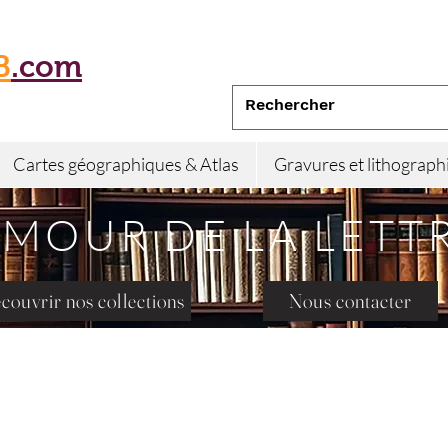
B
.com
Cartes géographiques & Atlas
Gravures et lithograph
AMOUR DE LA LETT
couvrir nos collections
Nous contacter