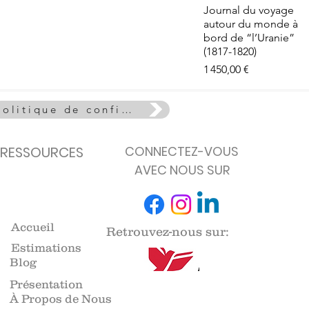
e - La Vie
Aperçu rapide
Journal du voyage
euse
autour du monde à
de stock
bord de “l’Uranie”
(1817-1820)
Prix
1 450,00 €
Politique de confidentialité
RESSOURCES
CONNECTEZ-VOUS
AVEC NOUS SUR
Accueil
Retrouvez-nous sur:
Estimations
Blog
Présentation
À Propos de Nous