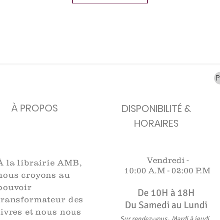
carafes, Cottavoz,
Michelin, carte
XXe siècl
Mourlot lithographie
ancienne
merveill
Rupture de stock
Rupture de stock
Rupture 
À PROPOS
DISPONIBILITÉ &
HORAIRES
Vendredi -
À la librairie AMB,
10:00 A.M -
02:00 P.M
nous croyons au
pouvoir
De 10H à 18H​​​
transformateur des
Du Samedi au Lundi
livres et nous nous
,
Sur rendez-vous
Mardi à jeudi
.