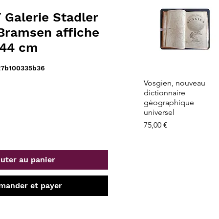
Galerie Stadler
 Bramsen affiche
X44 cm
27b100335b36
Aperçu rapide
Vosgien, nouveau
dictionnaire
géographique
universel
Prix
75,00 €
uter au panier
ander et payer