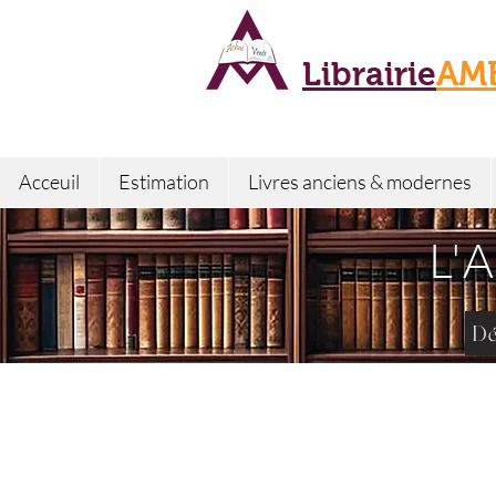
Librairie
AM
Acceuil
Estimation
Livres anciens & modernes
L'
Dé