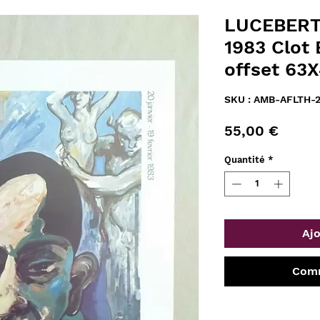
LUCEBERT 
1983 Clot
offset 63
SKU : AMB-AFLTH-
Prix
55,00 €
Quantité
*
Ajo
Comm