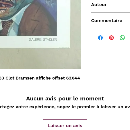
Auteur
LUCEBERT
Commentaire
Vendu
3 Clot Bramsen affiche offset 63X44 
Aucun avis pour le moment
rtagez votre expérience, soyez le premier à laisser un av
de
Aperçu rapide
Aperçu rapide
Aper
DARD
Nature Morte aux
Sahara, L'Epopée
D'ORLIA
Laisser un avis
nde
cartes à jouer et
Leclerc 1954-55, Map
Chantelo