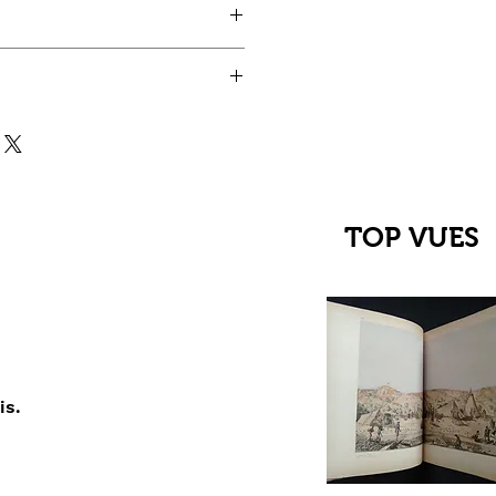
TOP VUES
is.
çu rapide
C Jehanne
up du XIIIe au