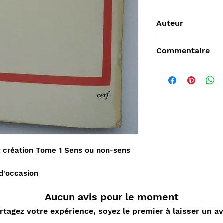
Auteur
Martelet Gustave
Commentaire
Vendu
t création Tome 1 Sens ou non-sens
 d'occasion
Aucun avis pour le moment
de
Aperçu rapide
Aperçu rapide
Aper
DARD
Nature Morte aux
Sahara, L'Epopée
D'ORLIA
rtagez votre expérience, soyez le premier à laisser un av
nde
cartes à jouer et
Leclerc 1954-55, Map
Chantelo