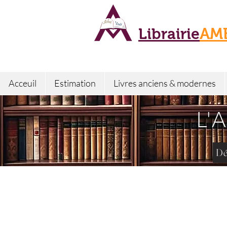
Librairie
AM
Acceuil
Estimation
Livres anciens & modernes
L'
Dé