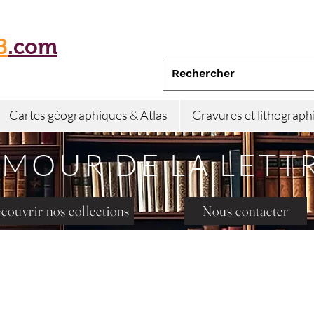
B
.com
Cartes géographiques & Atlas
Gravures et lithograph
AMOUR DE LA LETT
couvrir nos collections
Nous contacter