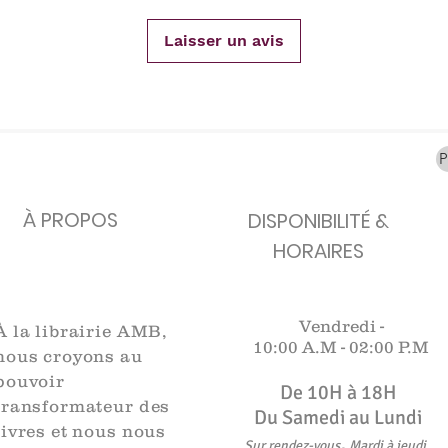
carafes, Cottavoz,
Michelin, carte
XXe siècl
Mourlot lithographie
ancienne
merveill
Laisser un avis
Rupture de stock
Rupture de stock
Rupture 
À PROPOS
DISPONIBILITÉ &
HORAIRES
Vendredi -
À la librairie AMB,
10:00 A.M -
02:00 P.M
nous croyons au
pouvoir
De 10H à 18H​​​
transformateur des
Du Samedi au Lundi
livres et nous nous
,
Sur rendez-vous
Mardi à jeudi
.