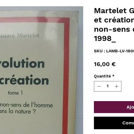
Martelet G
et créatio
non-sens 
1998_
SKU : LAMB-LV-180
Prix
16,00 €
Quantité
*
Ajo
Comm