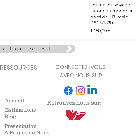
e - La Vie
Aperçu rapide
Journal du voyage
euse
autour du monde à
de stock
bord de “l’Uranie”
(1817-1820)
Prix
1 450,00 €
Politique de confidentialité
RESSOURCES
CONNECTEZ-VOUS
AVEC NOUS SUR
Accueil
Retrouvez-nous sur:
Estimations
Blog
Présentation
À Propos de Nous