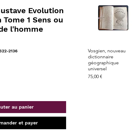
ustave Evolution
n Tome 1 Sens ou
de l'homme
Aperçu rapide
Vosgien, nouveau
622-2136
dictionnaire
géographique
universel
Prix
75,00 €
uter au panier
ander et payer