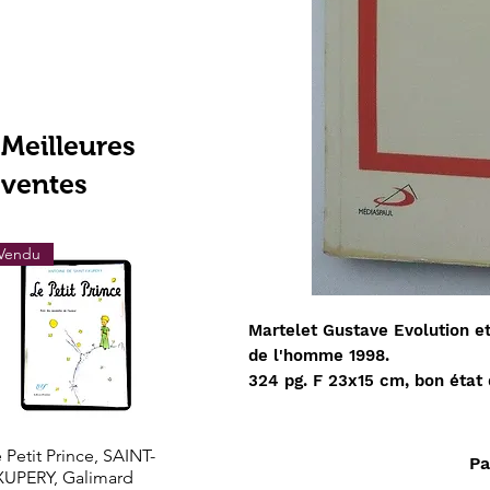
Meilleures
ventes
Vendu
Vendu
Vendu
Martelet Gustave Evolution e
de l'homme 1998.
324 pg. F 23x15 cm, bon état
Aperçu rapide
Aperçu rapide
Aperçu rapi
 Petit Prince, SAINT-
Les grands trésors de
LOTHROP STOD
Pa
XUPERY, Galimard
l'histoire l'Or de l'El
- Le Nouveau Mo