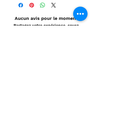
Aucun avis pour le moment
Partagez votre expérience, soyez
le premier à laisser un avis.
Laisser un avis
Politique de confidentialité
CONTACT
Prénom
*
Nom
*
E-mail
*