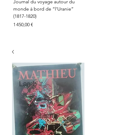
Journal du voyage autour du
monde à bord de “l’Uranie”
(1817-1820)
Prix
1 450,00 €