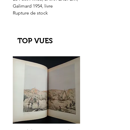
Galimard 1954, livre
l'Or de l'El Dorado
Rupture de stock
Rupture de stock
TOP VUES