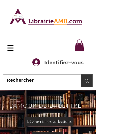
Librairie
AMB
.com
Identifiez-vous
L'AMOUR DE LA LETTRE
Découvrir nos collections