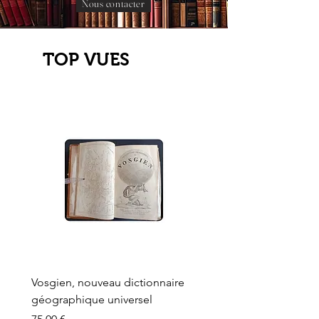
Nous contacter
TOP VUES
Vosgien, nouveau dictionnaire
Carte ancienne, Versaille
géographique universel
Sèvres, Lainée, Succr de
Longuet
Prix