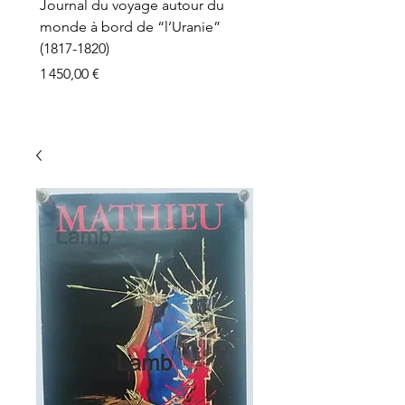
Journal du voyage autour du
monde à bord de “l’Uranie”
(1817-1820)
Prix
1 450,00 €