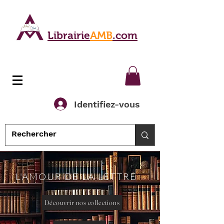
Librairie
AMB
.com
Identifiez-vous
L'AMOUR DE LA LETTRE
Découvrir nos collections