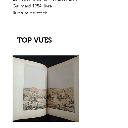
Galimard 1954, livre
l'Or de l'El Dorado
Rupture de stock
Rupture de stock
TOP VUES