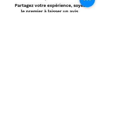
Partagez votre expérience, soyez
le premier à laisser un avis.
Laisser un avis
Politique de confidentialité
CONTACT
Prénom
*
Nom
*
E-mail
*
Message