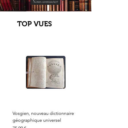
Nous contacter
TOP VUES
Vosgien, nouveau dictionnaire
Carte ancienne, Versaille
géographique universel
Sèvres, Lainée, Succr de
Longuet
Prix