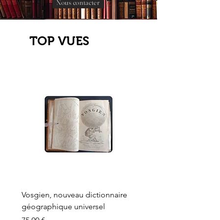
Nous contacter
TOP VUES
Vosgien, nouveau dictionnaire
Carte ancienne, Versaille
géographique universel
Sèvres, Lainée, Succr de
Longuet
Prix