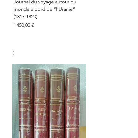
Journal du voyage autour du
monde à bord de “l’Uranie”
(1817-1820)
Prix
1 450,00 €