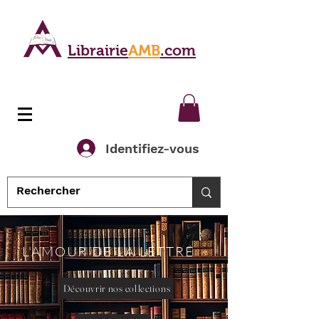
Librairie
AMB
.com
Identifiez-vous
L'AMOUR DE LA LETTRE
Découvrir nos collections