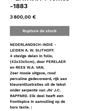
-1883
Prix
3 800,00 €
Rupture de stock
NEDERLANDSCH-INDIE -
LEIDEN A. W. SIJTHOFF.
4 stevige delen in folio,
(42x33x5cm), door PERELAER
en REES W.A. VAN.
Zeer mooie uitgave, rood
percaline gedecoreerd, rijk aan
kleurenillustraties uit de tekst
onder serpente van Jhr J.C.
RAPPARD. Elk deel heeft een
frontispice in aanvulling op de
hors texte. :