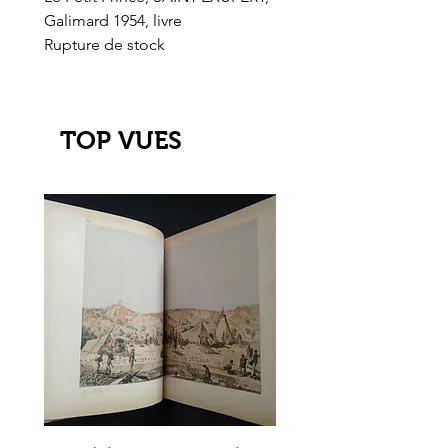
Galimard 1954, livre
l'Or de l'El Dorado
Rupture de stock
Rupture de stock
TOP VUES