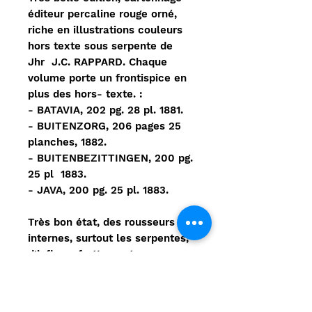
éditeur percaline rouge orné,
riche en illustrations couleurs
hors texte sous serpente de
Jhr J.C. RAPPARD.
Chaque
volume porte un frontispice en
plus des hors- texte. :
- BATAVIA, 202 pg. 28 pl. 1881.
- BUITENZORG,
206 pages 25
planches, 1882.
- BUITENBEZITTINGEN, 200 pg.
25 pl 1883.
- JAVA, 200 pg. 25 pl. 1883.
Très bon état, des rousseurs
internes, surtout les serpentes,
d'infimes frottements aux
coiffes.