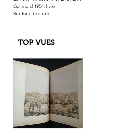
Galimard 1954, livre
l'Or de l'El Dorado
Rupture de stock
Rupture de stock
TOP VUES