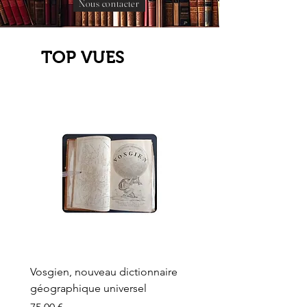
Nous contacter
TOP VUES
Vosgien, nouveau dictionnaire
Carte ancienne, Versaille
géographique universel
Sèvres, Lainée, Succr de
Longuet
Prix