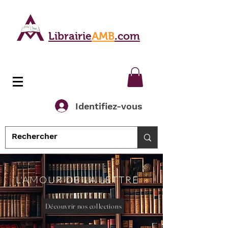
Librairie
AMB
.com
Identifiez-vous
L'AMOUR DE LA LETTRE
Découvrir nos collections