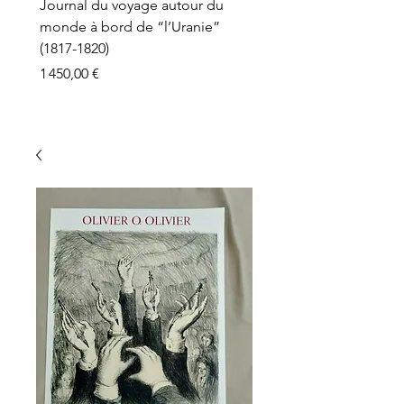
Journal du voyage autour du
monde à bord de “l’Uranie”
(1817-1820)
Prix
1 450,00 €