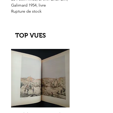
Galimard 1954, livre
l'Or de l'El Dorado
Rupture de stock
Rupture de stock
TOP VUES