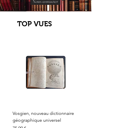
Nous contacter
TOP VUES
Vosgien, nouveau dictionnaire
Carte ancienne, Versaille
géographique universel
Sèvres, Lainée, Succr de
Longuet
Prix