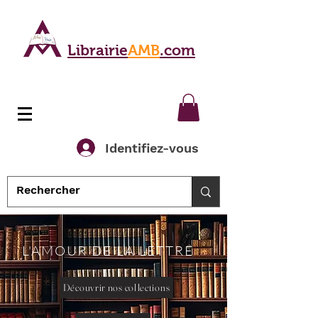
Librairie
AMB
.com
Identifiez-vous
L'AMOUR DE LA LETTRE
Découvrir nos collections