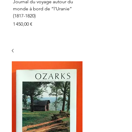
Journal du voyage autour du
monde à bord de “l’Uranie”
(1817-1820)
Prix
1 450,00 €