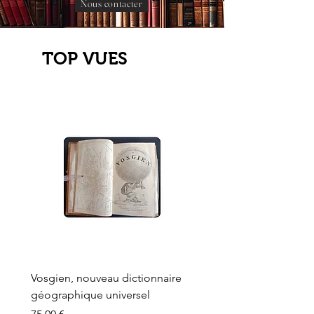
Nous contacter
TOP VUES
Vosgien, nouveau dictionnaire
Carte ancienne, Versaille
géographique universel
Sèvres, Lainée, Succr de
Longuet
Prix