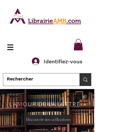
Librairie
AMB
.com
Identifiez-vous
L'AMOUR DE LA LETTRE
Découvrir nos collections