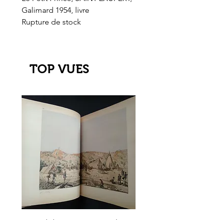
Galimard 1954, livre
l'Or de l'El Dorado
Rupture de stock
Rupture de stock
TOP VUES