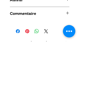
PAINLEVE Jean
Commentaire
Aucun avis pour le moment
Partagez votre expérience, soyez
le premier à laisser un avis.
Laisser un avis
Politique de confidentialité
CONTACT
Prénom
*