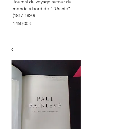
Journal du voyage autour du
monde à bord de “l’Uranie”
(1817-1820)
Prix
1 450,00 €