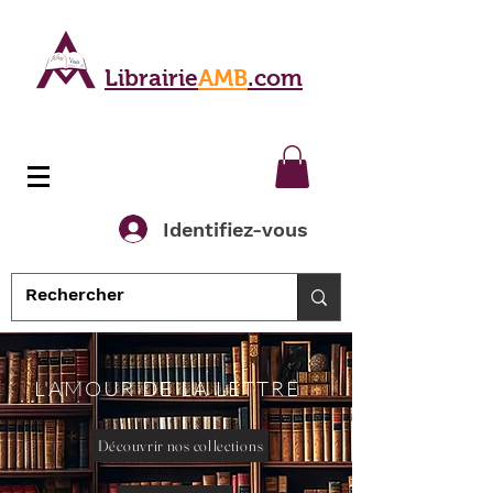
Librairie
AMB
.com
Identifiez-vous
L'AMOUR DE LA LETTRE
Découvrir nos collections