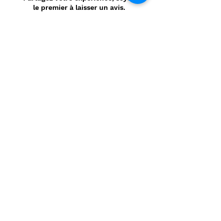
le premier à laisser un avis.
Laisser un avis
Politique de confidentialité
CONTACT
Prénom
*
Nom
*
E-mail
*
Message