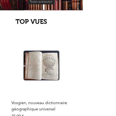
Nous contacter
TOP VUES
Vosgien, nouveau dictionnaire
Carte ancienne, Versaille
géographique universel
Sèvres, Lainée, Succr de
Longuet
Prix