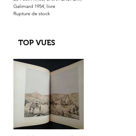
Galimard 1954, livre
l'Or de l'El Dorado
Rupture de stock
Rupture de stock
TOP VUES