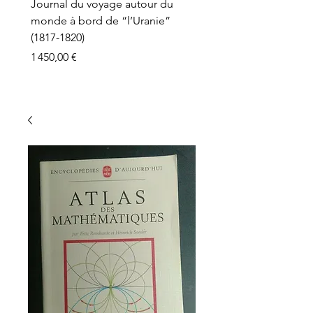
Journal du voyage autour du
monde à bord de “l’Uranie”
(1817-1820)
Prix
1 450,00 €