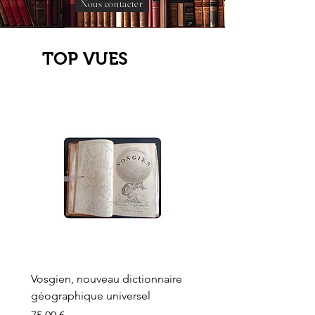
Nous contacter
TOP VUES
Vosgien, nouveau dictionnaire
Carte ancienne, Versaille
géographique universel
Sèvres, Lainée, Succr de
Longuet
Prix