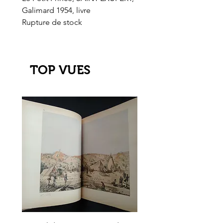
Galimard 1954, livre
l'Or de l'El Dorado
Rupture de stock
Rupture de stock
TOP VUES