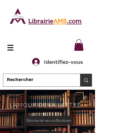
Librairie
AMB
.com
Identifiez-vous
L'AMOUR DE LA LETTRE
Découvrir nos collections