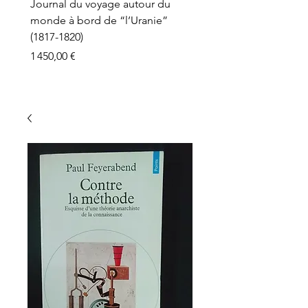
Journal du voyage autour du
monde à bord de “l’Uranie”
(1817-1820)
Prix
1 450,00 €