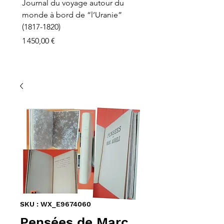
Journal du voyage autour du
monde à bord de “l’Uranie”
(1817-1820)
Prix
1 450,00 €
SKU : WX_E9674060
Pensées de Marc