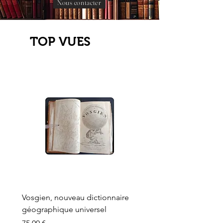
Nous contacter
TOP VUES
Vosgien, nouveau dictionnaire
Carte ancienne, Versaille
géographique universel
Sèvres, Lainée, Succr de
Longuet
Prix