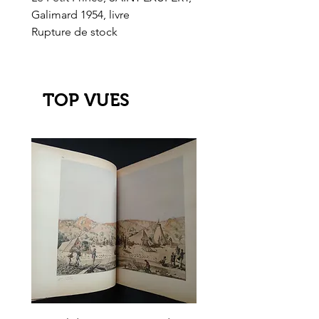
Galimard 1954, livre
l'Or de l'El Dorado
Rupture de stock
Rupture de stock
TOP VUES