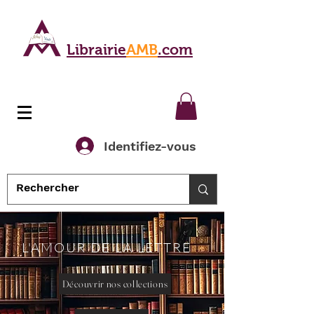
Librairie
AMB
.com
Identifiez-vous
L'AMOUR DE LA LETTRE
Découvrir nos collections