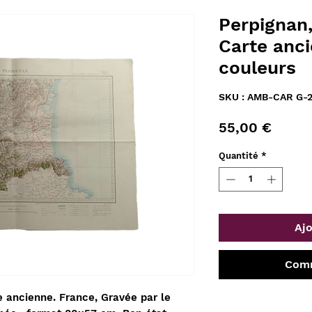
Perpignan
Carte anc
couleurs
SKU : AMB-CAR G-
Prix
55,00 €
Quantité
*
Ajo
Comm
e ancienne. France, Gravée par le