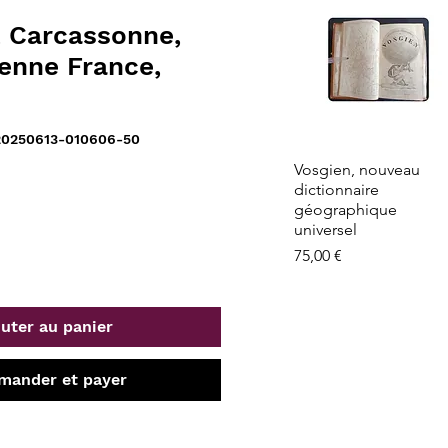
, Carcassonne,
ienne France,
20250613-010606-50
Aperçu rapide
Vosgien, nouveau
dictionnaire
géographique
universel
Prix
75,00 €
uter au panier
ander et payer