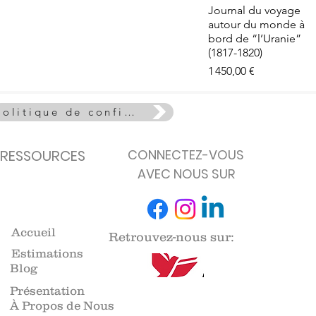
e - La Vie
Aperçu rapide
Journal du voyage
euse
autour du monde à
de stock
bord de “l’Uranie”
(1817-1820)
Prix
1 450,00 €
Politique de confidentialité
RESSOURCES
CONNECTEZ-VOUS
AVEC NOUS SUR
Accueil
Retrouvez-nous sur:
Estimations
Blog
Présentation
À Propos de Nous