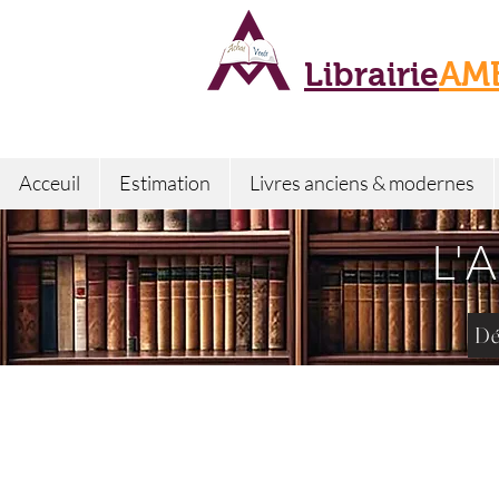
Librairie
AM
Acceuil
Estimation
Livres anciens & modernes
L'
Dé