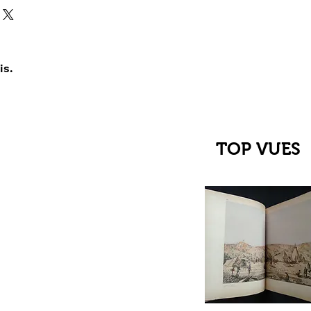
is.
TOP VUES
çu rapide
C Jehanne
up du XIIIe au