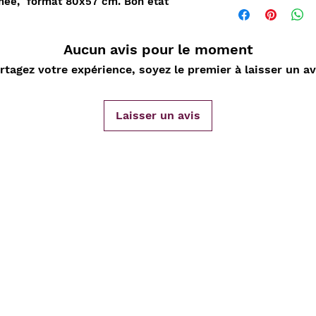
rmée, format 80x57 cm. Bon état
Aucun avis pour le moment
rtagez votre expérience, soyez le premier à laisser un av
Laisser un avis
Vendu
de
Aperçu rapide
Aperçu rapide
Aper
DARD
Nature Morte aux
Sahara, L'Epopée
D'ORLIA
nde
cartes à jouer et
Leclerc 1954-55, Map
Chantelo