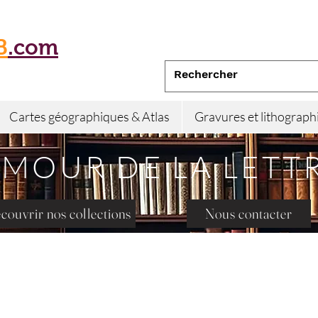
B
.com
Cartes géographiques & Atlas
Gravures et lithograph
AMOUR DE LA LETT
couvrir nos collections
Nous contacter