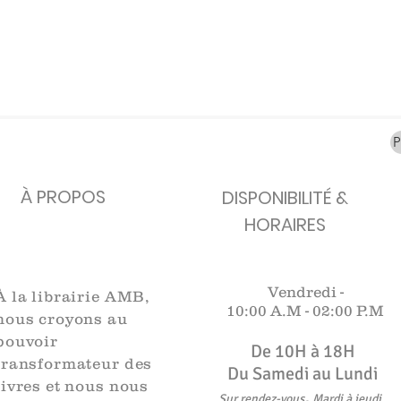
carafes, Cottavoz,
Michelin, carte
XXe siècl
Mourlot lithographie
ancienne
merveill
Rupture de stock
Rupture de stock
Rupture 
À PROPOS
DISPONIBILITÉ &
HORAIRES
Vendredi -
À la librairie AMB,
10:00 A.M -
02:00 P.M
nous croyons au
pouvoir
De 10H à 18H​​​
transformateur des
Du Samedi au Lundi
livres et nous nous
,
Sur rendez-vous
Mardi à jeudi
.