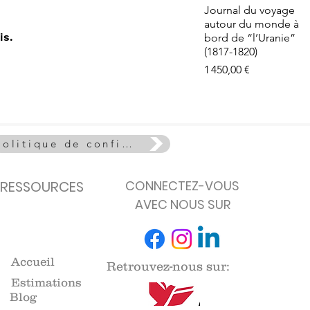
e - La Vie
Aperçu rapide
Journal du voyage
euse
autour du monde à
de stock
is.
bord de “l’Uranie”
(1817-1820)
Prix
1 450,00 €
Politique de confidentialité
RESSOURCES
CONNECTEZ-VOUS
AVEC NOUS SUR
Accueil
Retrouvez-nous sur:
Estimations
Blog