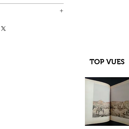
TOP VUES
çu rapide
C Jehanne
up du XIIIe au