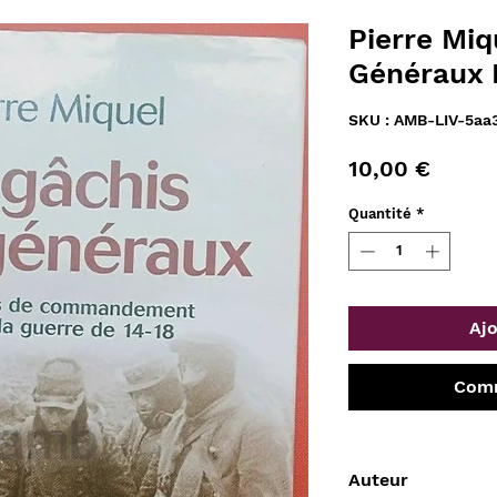
Pierre Miq
Généraux 
SKU : AMB-LIV-5aa
Prix
10,00 €
Quantité
*
Ajo
Comm
Auteur