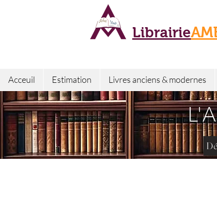
Librairie
AM
Acceuil
Estimation
Livres anciens & modernes
L'
Dé