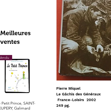
Meilleures
ventes
Vendu
Vendu
Vendu
Pierre Miquel
Le Gâchis des Généraux
France-Loisirs 2002
Aperçu rapide
Aperçu rapide
Aperçu rapi
 Petit Prince, SAINT-
Les grands trésors de
LOTHROP STOD
249 pg.
XUPERY, Galimard
l'histoire l'Or de l'El
- Le Nouveau Mo