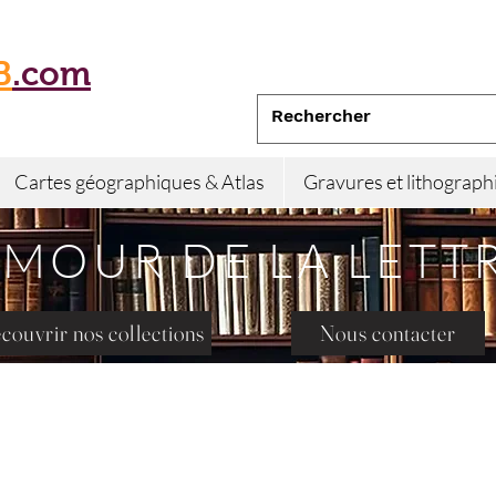
B
.com
Cartes géographiques & Atlas
Gravures et lithograph
AMOUR DE LA LETT
couvrir nos collections
Nous contacter