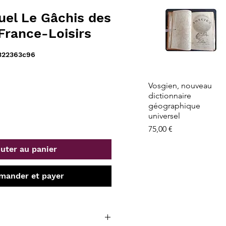
uel Le Gâchis des
France-Loisirs
322363c96
Aperçu rapide
Vosgien, nouveau
dictionnaire
géographique
universel
Prix
75,00 €
uter au panier
ander et payer