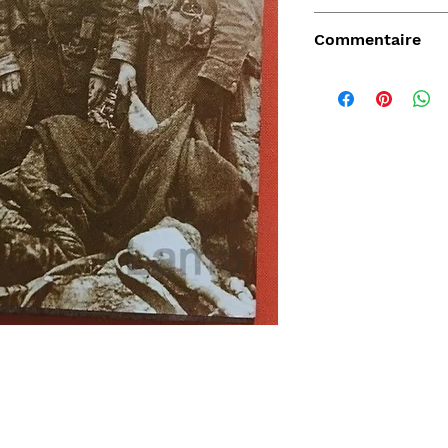
Pierre Miquel
Commentaire
Vendu
de
Aperçu rapide
Aperçu rapide
Aper
DARD
Nature Morte aux
Sahara, L'Epopée
D'ORLIA
nde
cartes à jouer et
Leclerc 1954-55, Map
Chantelo