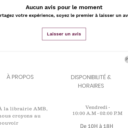
carafes, Cottavoz,
Michelin, carte
XXe siècl
Aucun avis pour le moment
Mourlot lithographie
ancienne
merveill
Rupture de stock
Rupture de stock
Rupture 
rtagez votre expérience, soyez le premier à laisser un av
Laisser un avis
À PROPOS
DISPONIBILITÉ &
HORAIRES
Vendredi -
À la librairie AMB,
10:00 A.M -
02:00 P.M
nous croyons au
pouvoir
De 10H à 18H​​​