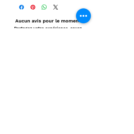
Aucun avis pour le moment
Partagez votre expérience, soyez
le premier à laisser un avis.
Laisser un avis
Politique de confidentialité
CONTACT
Prénom
*
Nom
*