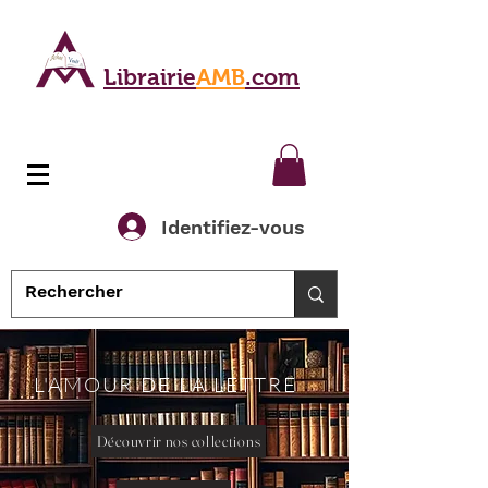
Librairie
AMB
.com
Identifiez-vous
L'AMOUR DE LA LETTRE
Découvrir nos collections