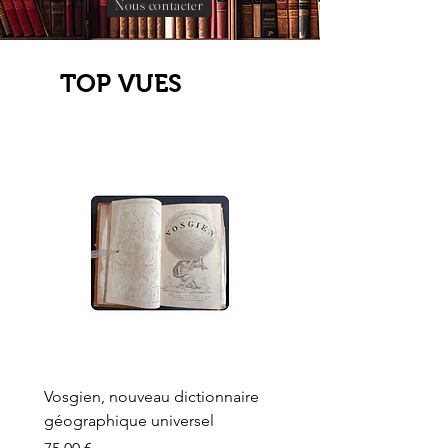
Nous contacter
TOP VUES
Vosgien, nouveau dictionnaire
Carte ancienne, Versaille
géographique universel
Sèvres, Lainée, Succr de
Longuet
Prix