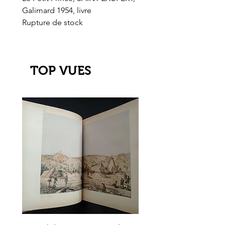
Galimard 1954, livre
l'Or de l'El Dorado
Rupture de stock
Rupture de stock
TOP VUES