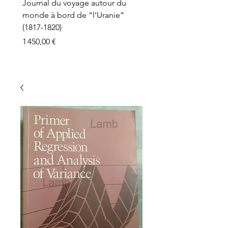
Journal du voyage autour du
monde à bord de “l’Uranie”
(1817-1820)
Prix
1 450,00 €