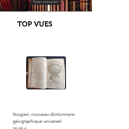
Nous contacter
TOP VUES
Vosgien, nouveau dictionnaire
Carte ancienne, Versaille
géographique universel
Sèvres, Lainée, Succr de
Longuet
Prix