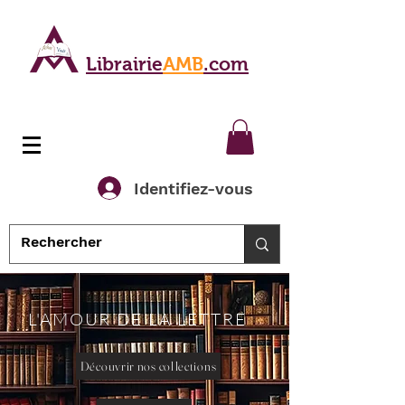
Librairie
AMB
.com
Identifiez-vous
L'AMOUR DE LA LETTRE
Découvrir nos collections