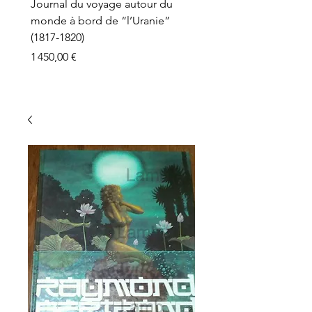
Journal du voyage autour du
monde à bord de “l’Uranie”
(1817-1820)
Prix
1 450,00 €