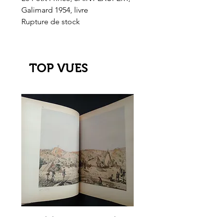
Galimard 1954, livre
l'Or de l'El Dorado
Rupture de stock
Rupture de stock
TOP VUES