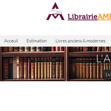
Librairie
AM
Acceuil
Estimation
Livres anciens & modernes
L'
Dé