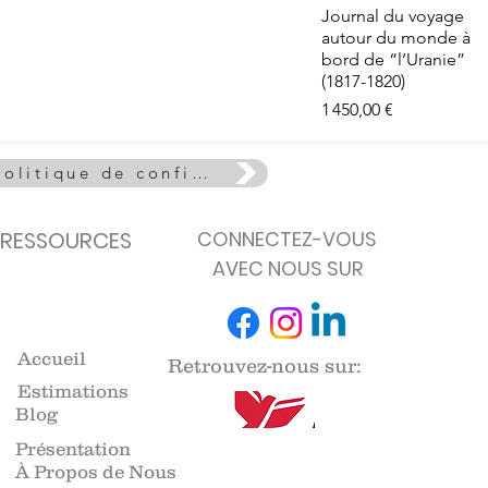
e - La Vie
Aperçu rapide
Journal du voyage
euse
autour du monde à
de stock
bord de “l’Uranie”
(1817-1820)
Prix
1 450,00 €
Politique de confidentialité
RESSOURCES
CONNECTEZ-VOUS
AVEC NOUS SUR
Accueil
Retrouvez-nous sur:
Estimations
Blog
Présentation
À Propos de Nous