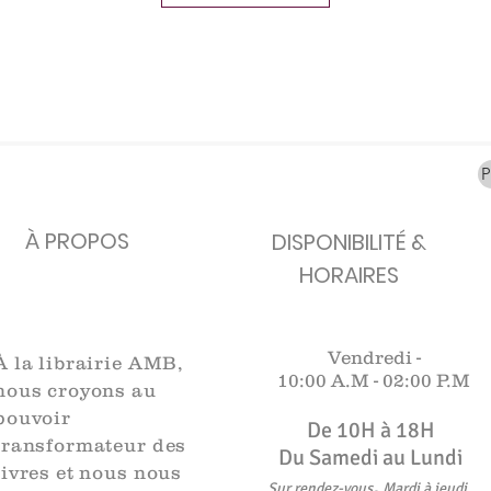
carafes, Cottavoz,
Michelin, carte
XXe siècl
Mourlot lithographie
ancienne
merveill
Rupture de stock
Rupture de stock
Rupture 
À PROPOS
DISPONIBILITÉ &
HORAIRES
Vendredi -
À la librairie AMB,
10:00 A.M -
02:00 P.M
nous croyons au
pouvoir
De 10H à 18H​​​
transformateur des
Du Samedi au Lundi
livres et nous nous
,
Sur rendez-vous
Mardi à jeudi
.