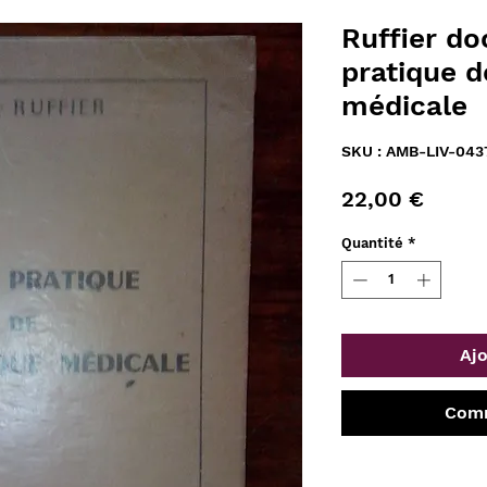
Ruffier do
pratique 
médicale
SKU : AMB-LIV-043
Prix
22,00 €
Quantité
*
Ajo
Comm