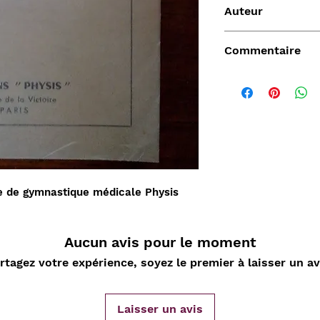
Auteur
Dr Ruffier J.E.
Commentaire
Vendu
ue de gymnastique médicale Physis
Aucun avis pour le moment
rtagez votre expérience, soyez le premier à laisser un av
de
Aperçu rapide
Aperçu rapide
Aper
DARD
Nature Morte aux
Sahara, L'Epopée
D'ORLIA
Laisser un avis
nde
cartes à jouer et
Leclerc 1954-55, Map
Chantelo