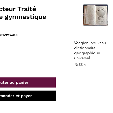
cteur Traité
de gymnastique
7fb397e88
Aperçu rapide
Vosgien, nouveau
dictionnaire
géographique
universel
Prix
75,00 €
uter au panier
ander et payer