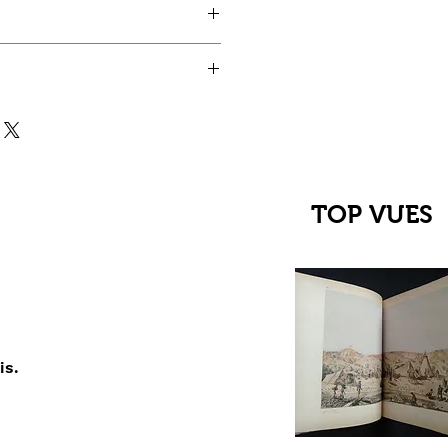
TOP VUES
is.
çu rapide
C Jehanne
up du XIIIe au