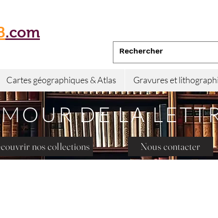
B
.com
Cartes géographiques & Atlas
Gravures et lithograph
AMOUR DE LA LETT
couvrir nos collections
Nous contacter