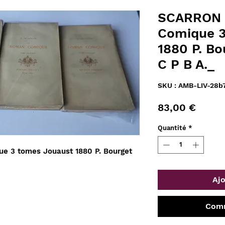
SCARRON 
Comique 3
1880 P. Bo
C P B A._
SKU : AMB-LIV-28b
Prix
83,00 €
Quantité
*
e 3 tomes Jouaust 1880 P. Bourget
Ajo
Comm