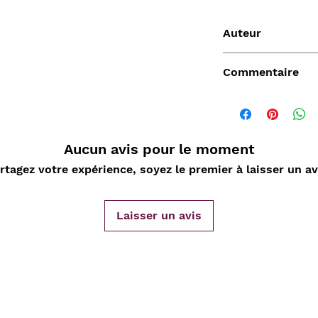
Auteur
SCARRON P.
Commentaire
Aucun avis pour le moment
Vendu
rtagez votre expérience, soyez le premier à laisser un av
Laisser un avis
de
Aperçu rapide
Aperçu rapide
Aper
DARD
Nature Morte aux
Sahara, L'Epopée
D'ORLIA
nde
cartes à jouer et
Leclerc 1954-55, Map
Chantelo