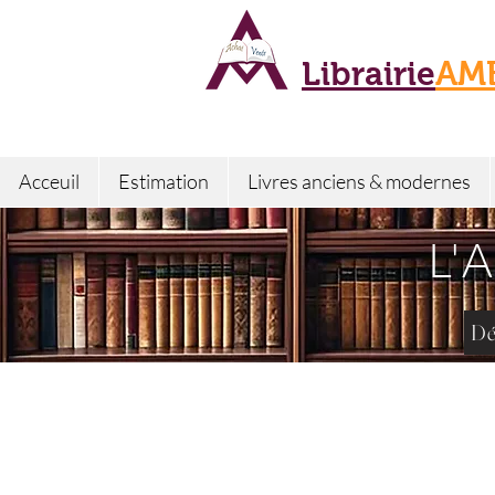
Librairie
AM
Acceuil
Estimation
Livres anciens & modernes
L'
Dé