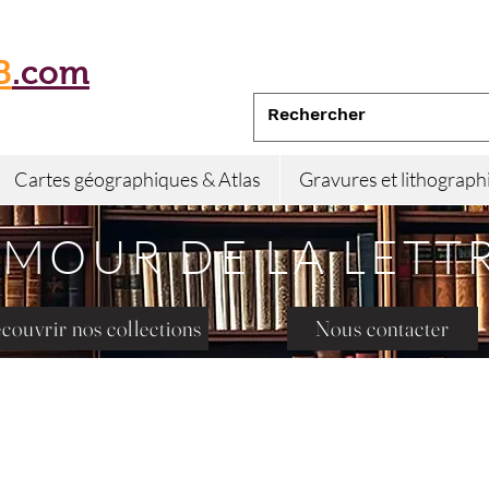
B
.com
Cartes géographiques & Atlas
Gravures et lithograph
AMOUR DE LA LETT
couvrir nos collections
Nous contacter