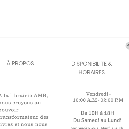
carafes, Cottavoz,
Michelin, carte
XXe siècl
Mourlot lithographie
ancienne
merveill
Rupture de stock
Rupture de stock
Rupture 
À PROPOS
DISPONIBILITÉ &
HORAIRES
Vendredi -
À la librairie AMB,
10:00 A.M -
02:00 P.M
nous croyons au
pouvoir
De 10H à 18H​​​
transformateur des
Du Samedi au Lundi
livres et nous nous
,
Sur rendez-vous
Mardi à jeudi
.