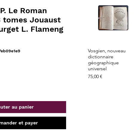
P. Le Roman
 tomes Jouaust
urget L. Flameng
Aperçu rapide
Vosgien, nouveau
7eb09e1e9
dictionnaire
géographique
universel
Prix
75,00 €
uter au panier
ander et payer