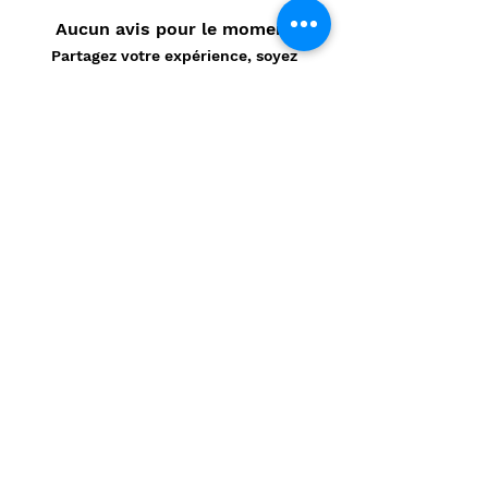
Aucun avis pour le moment
Partagez votre expérience, soyez
le premier à laisser un avis.
Laisser un avis
Politique de confidentialité
CONTACT
Prénom
*
Nom
*
E-mail
*