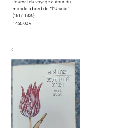
Journal du voyage autour du
monde à bord de “l’Uranie”
(1817-1820)
Prix
1 450,00 €