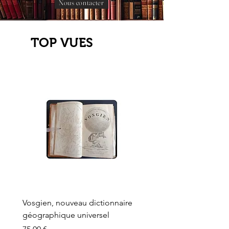
Nous contacter
TOP VUES
Vosgien, nouveau dictionnaire
Carte ancienne, Versaille
géographique universel
Sèvres, Lainée, Succr de
Longuet
Prix