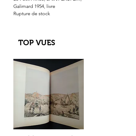
Galimard 1954, livre
l'Or de l'El Dorado
Rupture de stock
Rupture de stock
TOP VUES