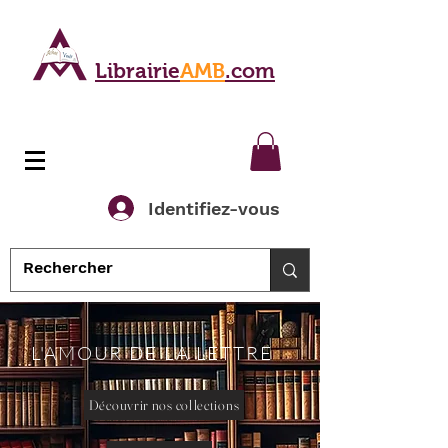
Librairie
AMB
.com
Identifiez-vous
L'AMOUR DE LA LETTRE
Découvrir nos collections