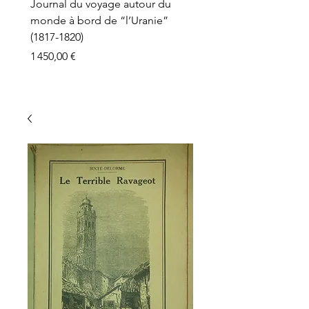
Journal du voyage autour du
monde à bord de “l’Uranie”
(1817-1820)
Prix
1 450,00 €