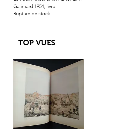
Galimard 1954, livre
l'Or de l'El Dorado
Rupture de stock
Rupture de stock
TOP VUES