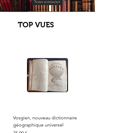
Nous contacter
TOP VUES
Vosgien, nouveau dictionnaire
Carte ancienne, Versaille
géographique universel
Sèvres, Lainée, Succr de
Longuet
Prix