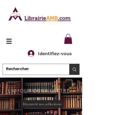
Librairie
AMB
.com
Identifiez-vous
L'AMOUR DE LA LETTRE
Découvrir nos collections