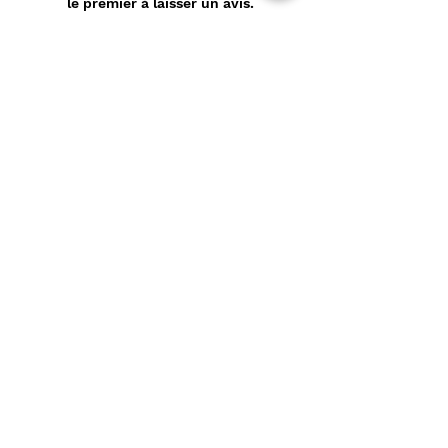
le premier à laisser un avis.
Laisser un avis
Politique de confidentialité
CONTACT
Prénom
*
Nom
*
E-mail
*
Message