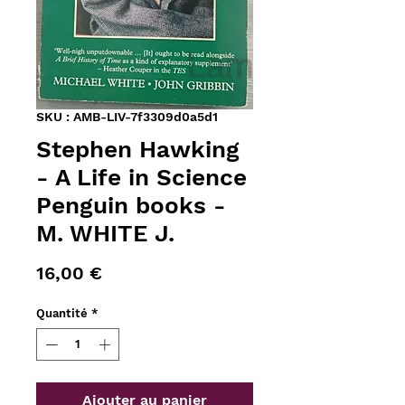
SKU : AMB-LIV-7f3309d0a5d1
Stephen Hawking
- A Life in Science
Penguin books -
M. WHITE J.
Prix
16,00 €
Quantité
*
Ajouter au panier