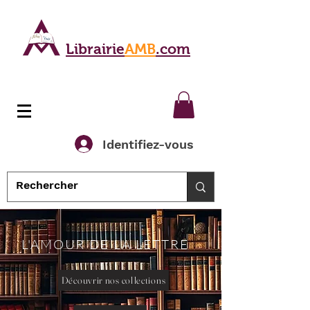
Librairie
AMB
.com
Identifiez-vous
L'AMOUR DE LA LETTRE
Découvrir nos collections