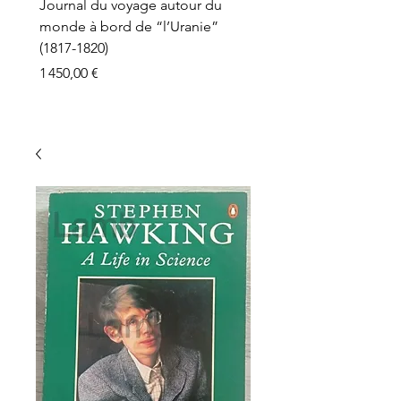
Journal du voyage autour du
monde à bord de “l’Uranie”
(1817-1820)
Prix
1 450,00 €