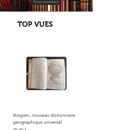
Nous contacter
TOP VUES
Vosgien, nouveau dictionnaire
Carte ancienne, Versaille
géographique universel
Sèvres, Lainée, Succr de
Longuet
Prix