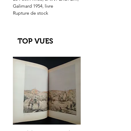
Galimard 1954, livre
l'Or de l'El Dorado
Rupture de stock
Rupture de stock
TOP VUES