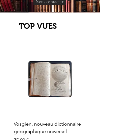
Nous contacter
TOP VUES
Vosgien, nouveau dictionnaire
Carte ancienne, Versaille
géographique universel
Sèvres, Lainée, Succr de
Longuet
Prix