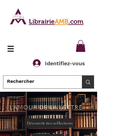
Librairie
AMB
.com
Identifiez-vous
L'AMOUR DE LA LETTRE
Découvrir nos collections