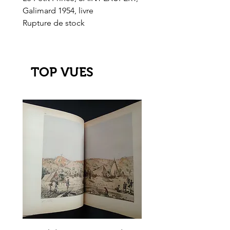
Galimard 1954, livre
l'Or de l'El Dorado
Rupture de stock
Rupture de stock
TOP VUES