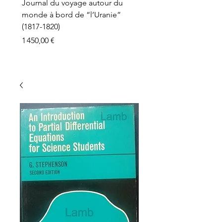
Journal du voyage autour du
monde à bord de “l’Uranie”
(1817-1820)
Prix
1 450,00 €