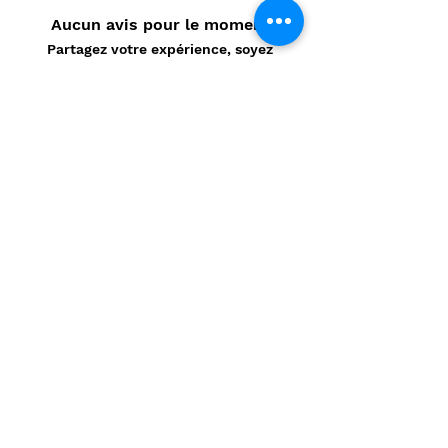
Aucun avis pour le moment
Partagez votre expérience, soyez
le premier à laisser un avis.
Laisser un avis
Politique de confidentialité
CONTACT
Prénom
*
Nom
*
E-mail
*