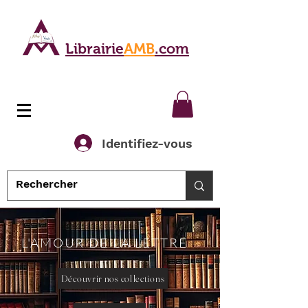
Librairie
AMB
.com
Identifiez-vous
L'AMOUR DE LA LETTRE
Découvrir nos collections