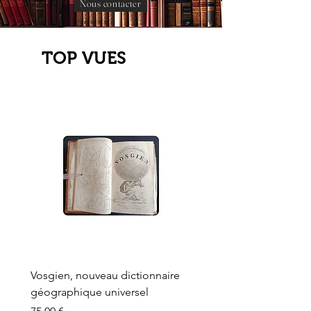
Nous contacter
TOP VUES
Vosgien, nouveau dictionnaire
Carte ancienne, Versaille
géographique universel
Sèvres, Lainée, Succr de
Longuet
Prix