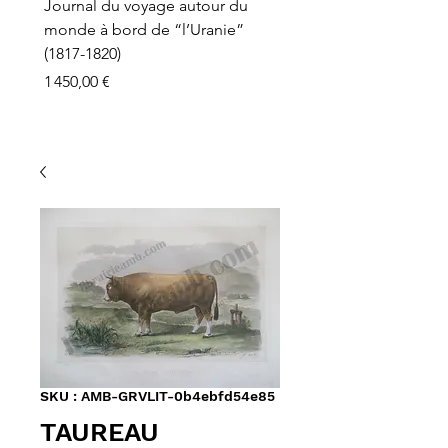
Journal du voyage autour du
monde à bord de “l’Uranie”
(1817-1820)
Prix
1 450,00 €
SKU : AMB-GRVLIT-0b4ebfd54e85
TAUREAU