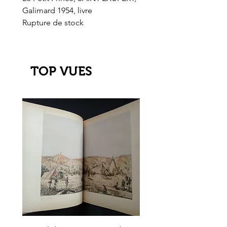
Galimard 1954, livre
l'Or de l'El Dorado
Rupture de stock
Rupture de stock
TOP VUES