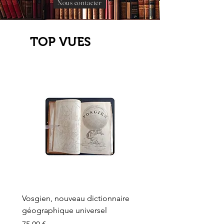
Nous contacter
TOP VUES
Vosgien, nouveau dictionnaire
Carte ancienne, Versaille
géographique universel
Sèvres, Lainée, Succr de
Longuet
Prix