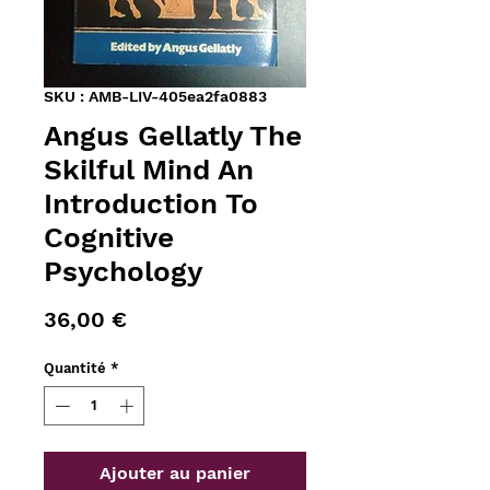
SKU : AMB-LIV-405ea2fa0883
Angus Gellatly The
Skilful Mind An
Introduction To
Cognitive
Psychology
Prix
36,00 €
Quantité
*
Ajouter au panier