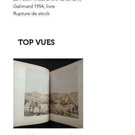
Galimard 1954, livre
l'Or de l'El Dorado
Rupture de stock
Rupture de stock
TOP VUES