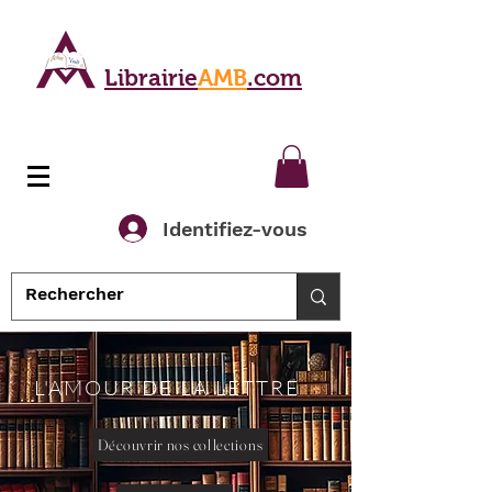
Librairie
AMB
.com
Identifiez-vous
L'AMOUR DE LA LETTRE
Découvrir nos collections