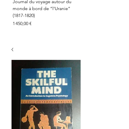
Journal du voyage autour du
monde à bord de “l’Uranie”
(1817-1820)
Prix
1 450,00 €