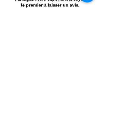
le premier à laisser un avis.
Laisser un avis
Politique de confidentialité
CONTACT
Prénom
*
Nom
*
E-mail
*
Message