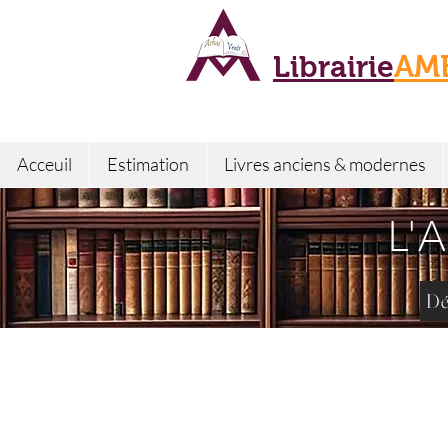
Librairie
AM
Acceuil
Estimation
Livres anciens & modernes
L'
Dé