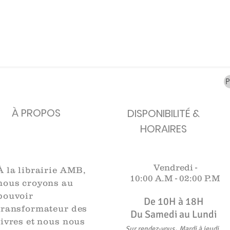
carafes, Cottavoz,
Michelin, carte
XXe siècl
Mourlot lithographie
ancienne
merveill
Rupture de stock
Rupture de stock
Rupture 
À PROPOS
DISPONIBILITÉ &
HORAIRES
Vendredi -
À la librairie AMB,
10:00 A.M -
02:00 P.M
nous croyons au
pouvoir
De 10H à 18H​​​
transformateur des
Du Samedi au Lundi
livres et nous nous
,
Sur rendez-vous
Mardi à jeudi
.