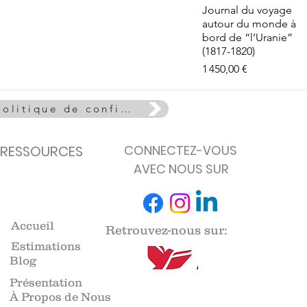
e - La Vie
Aperçu rapide
Journal du voyage
euse
autour du monde à
de stock
bord de “l’Uranie”
(1817-1820)
Prix
1 450,00 €
Politique de confidentialité
RESSOURCES
CONNECTEZ-VOUS
AVEC NOUS SUR
Accueil
Retrouvez-nous sur:
Estimations
Blog
Présentation
À Propos de Nous