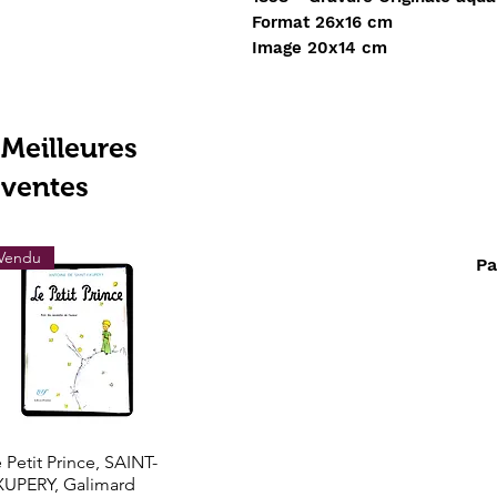
Format 26x16 cm
Image 20x14 cm
Meilleures
ventes
Vendu
Vendu
Vendu
Pa
Aperçu rapide
Aperçu rapide
Aperçu rapi
 Petit Prince, SAINT-
Les grands trésors de
LOTHROP STOD
XUPERY, Galimard
l'histoire l'Or de l'El
- Le Nouveau Mo