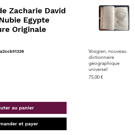
e Zacharie David
Nubie Egypte
re Originale
Aperçu rapide
Vosgien, nouveau
a2ccb51326
dictionnaire
géographique
universel
Prix
75,00 €
uter au panier
ander et payer