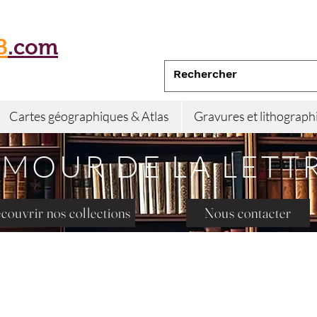
B
.com
Cartes géographiques & Atlas
Gravures et lithograph
AMOUR DE LA LETT
couvrir nos collections
Nous contacter