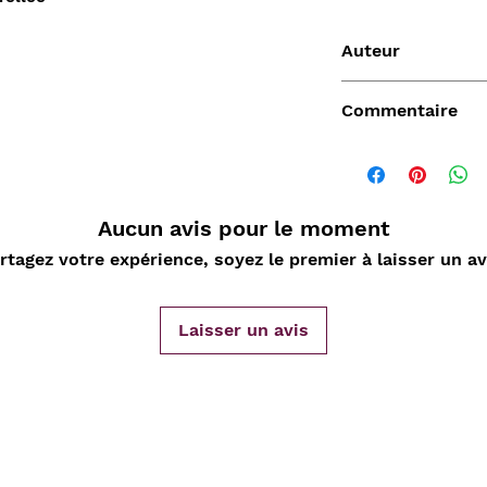
Auteur
David ROBERT
Commentaire
Aucun avis pour le moment
Vendu
rtagez votre expérience, soyez le premier à laisser un av
Laisser un avis
de
Aperçu rapide
Aperçu rapide
Aper
DARD
Nature Morte aux
Sahara, L'Epopée
D'ORLIA
nde
cartes à jouer et
Leclerc 1954-55, Map
Chantelo