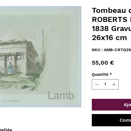
Tombeau d
ROBERTS 
1838 Gravu
26x16 cm
SKU : AMB-CRTG29
Prix
55,00 €
Quantité
*
Ajo
Comm
rellée