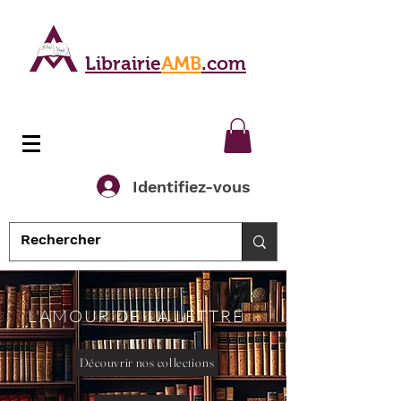
Librairie
AMB
.com
Identifiez-vous
L'AMOUR DE LA LETTRE
Découvrir nos collections