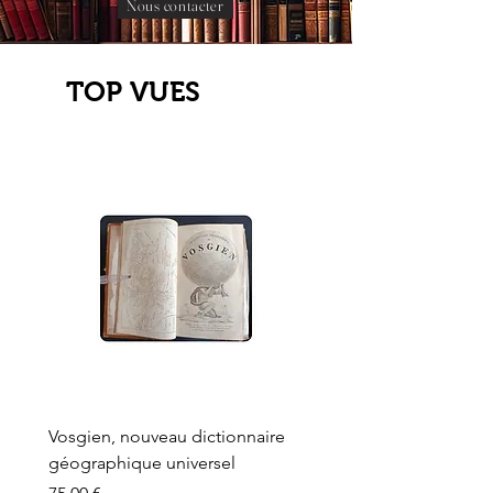
Nous contacter
TOP VUES
Vosgien, nouveau dictionnaire
Carte ancienne, Versaille
géographique universel
Sèvres, Lainée, Succr de
Longuet
Prix