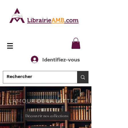
Librairie
AMB
.com
Identifiez-vous
L'AMOUR DE LA LETTRE
Découvrir nos collections