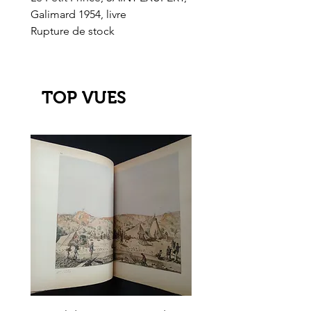
Galimard 1954, livre
l'Or de l'El Dorado
Rupture de stock
Rupture de stock
TOP VUES