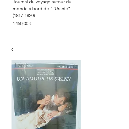
Journal du voyage autour du
monde à bord de “l’Uranie”
(1817-1820)
Prix
1 450,00 €