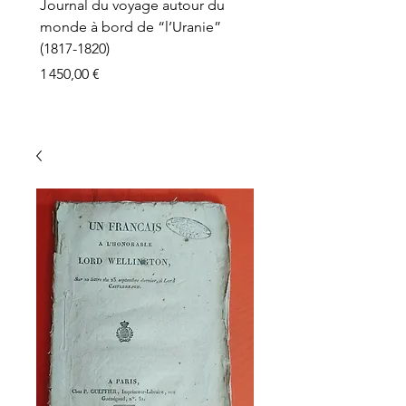
Journal du voyage autour du
monde à bord de “l’Uranie”
(1817-1820)
Prix
1 450,00 €