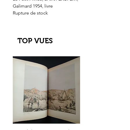
Galimard 1954, livre
l'Or de l'El Dorado
Rupture de stock
Rupture de stock
TOP VUES