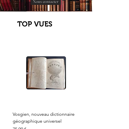
Nous contacter
TOP VUES
Vosgien, nouveau dictionnaire
Carte ancienne, Versaille
géographique universel
Sèvres, Lainée, Succr de
Longuet
Prix