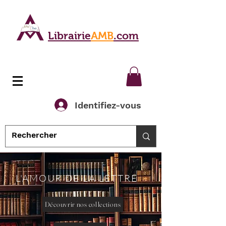
Librairie
AMB
.com
Identifiez-vous
L'AMOUR DE LA LETTRE
Découvrir nos collections