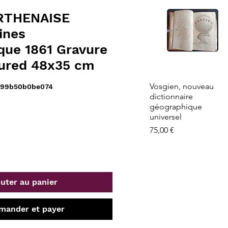
RTHENAISE
ines
que 1861 Gravure
ured 48x35 cm
Aperçu rapide
Vosgien, nouveau
-99b50b0be074
dictionnaire
géographique
universel
Prix
75,00 €
uter au panier
ander et payer