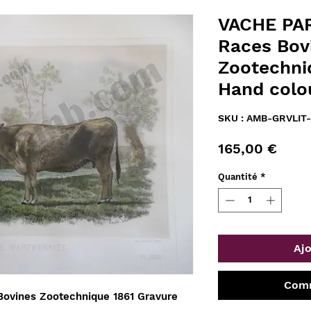
VACHE PA
Races Bov
Zootechni
Hand colo
SKU : AMB-GRVLIT
Prix
165,00 €
Quantité
*
Ajo
Comm
vines Zootechnique 1861 Gravure 