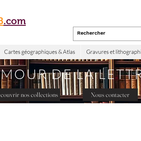
B
.com
Cartes géographiques & Atlas
Gravures et lithograph
AMOUR DE LA LETT
couvrir nos collections
Nous contacter