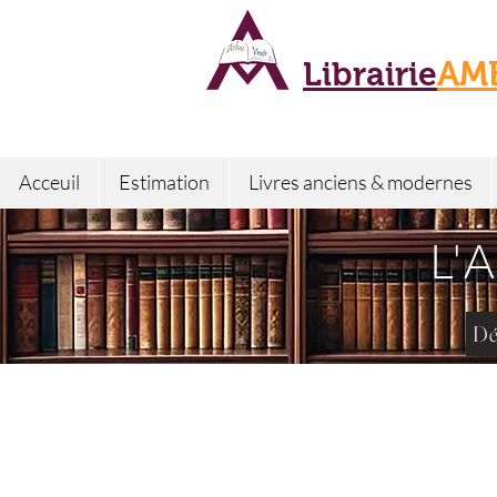
Librairie
AM
Acceuil
Estimation
Livres anciens & modernes
L'
Dé