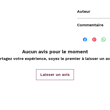
Auteur
Lalaisse
Commentaire
Aucun avis pour le moment
Vendu
rtagez votre expérience, soyez le premier à laisser un av
Laisser un avis
de
Aperçu rapide
Aperçu rapide
Aper
DARD
Nature Morte aux
Sahara, L'Epopée
D'ORLIA
nde
cartes à jouer et
Leclerc 1954-55, Map
Chantelo