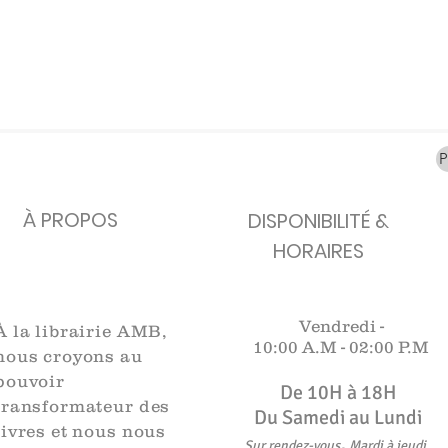
carafes, Cottavoz,
Michelin, carte
XXe siècl
Mourlot lithographie
ancienne
merveill
Rupture de stock
Rupture de stock
Rupture 
À PROPOS
DISPONIBILITÉ &
HORAIRES
Vendredi -
À la librairie AMB,
10:00 A.M -
02:00 P.M
nous croyons au
pouvoir
De 10H à 18H​​​
transformateur des
Du Samedi au Lundi
livres et nous nous
,
Sur rendez-vous
Mardi à jeudi
.