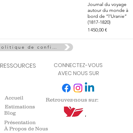
e - La Vie
Aperçu rapide
Journal du voyage
euse
autour du monde à
de stock
bord de “l’Uranie”
(1817-1820)
Prix
1 450,00 €
Politique de confidentialité
RESSOURCES
CONNECTEZ-VOUS
AVEC NOUS SUR
Accueil
Retrouvez-nous sur:
Estimations
Blog
Présentation
À Propos de Nous