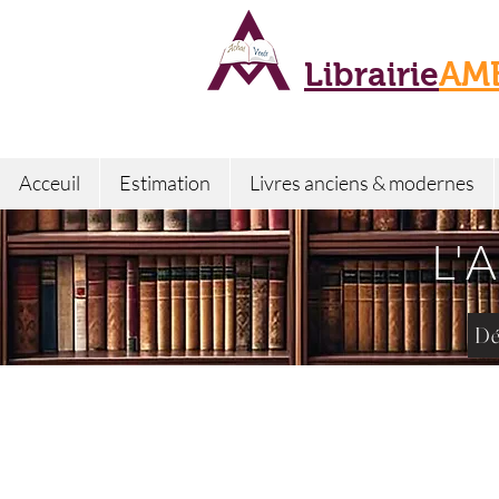
Librairie
AM
Acceuil
Estimation
Livres anciens & modernes
L'
Dé