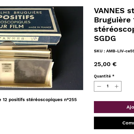
VANNES st
Bruguière 
stéréosco
SGDG
SKU : AMB-LIV-ce5
Prix
25,00 €
Quantité
*
 12 positifs stéréoscopiques n°255
Ajo
Comm