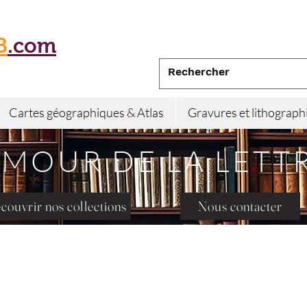
B
.com
Cartes géographiques & Atlas
Gravures et lithograph
AMOUR DE LA LETT
couvrir nos collections
Nous contacter