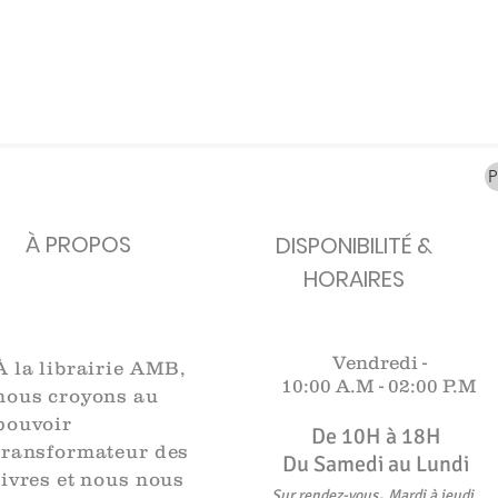
carafes, Cottavoz,
Michelin, carte
XXe siècl
Mourlot lithographie
ancienne
merveill
Rupture de stock
Rupture de stock
Rupture 
À PROPOS
DISPONIBILITÉ &
HORAIRES
Vendredi -
À la librairie AMB,
10:00 A.M -
02:00 P.M
nous croyons au
pouvoir
De 10H à 18H​​​
transformateur des
Du Samedi au Lundi
livres et nous nous
,
Sur rendez-vous
Mardi à jeudi
.