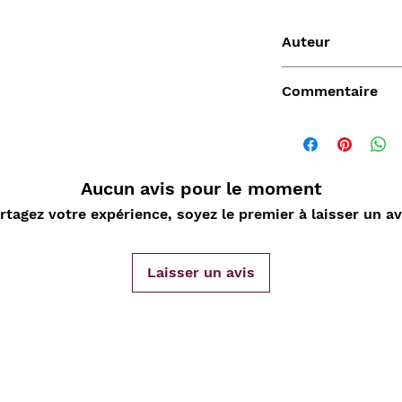
Auteur
Bruguière
Commentaire
Aucun avis pour le moment
Vendu
rtagez votre expérience, soyez le premier à laisser un av
Laisser un avis
de
Aperçu rapide
Aperçu rapide
Aper
DARD
Nature Morte aux
Sahara, L'Epopée
D'ORLIA
nde
cartes à jouer et
Leclerc 1954-55, Map
Chantelo