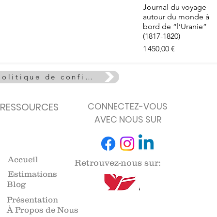
e - La Vie
Aperçu rapide
Journal du voyage
euse
autour du monde à
de stock
bord de “l’Uranie”
(1817-1820)
Prix
1 450,00 €
Politique de confidentialité
RESSOURCES
CONNECTEZ-VOUS
AVEC NOUS SUR
Accueil
Retrouvez-nous sur:
Estimations
Blog
Présentation
À Propos de Nous