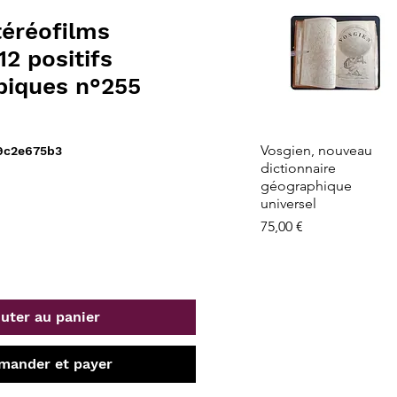
éréofilms
12 positifs
piques n°255
Aperçu rapide
Vosgien, nouveau
9c2e675b3
dictionnaire
géographique
universel
Prix
75,00 €
uter au panier
ander et payer