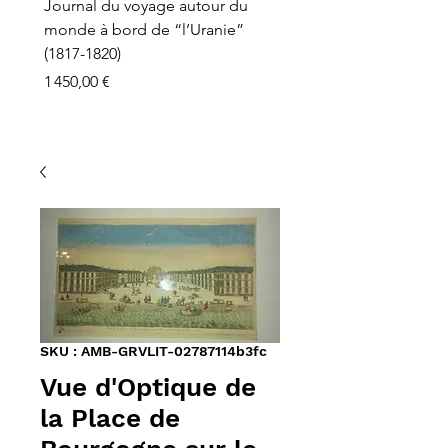
Journal du voyage autour du
monde à bord de “l’Uranie”
(1817-1820)
Prix
1 450,00 €
SKU : AMB-GRVLIT-02787114b3fc
Vue d'Optique de
la Place de