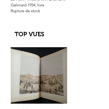
Galimard 1954, livre
l'Or de l'El Dorado
Rupture de stock
Rupture de stock
TOP VUES