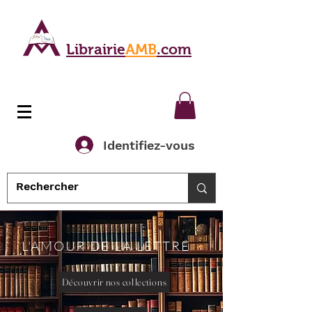
Librairie
AMB
.com
Identifiez-vous
L'AMOUR DE LA LETTRE
Découvrir nos collections