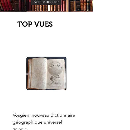
Nous contacter
TOP VUES
Vosgien, nouveau dictionnaire
Carte ancienne, Versaille
géographique universel
Sèvres, Lainée, Succr de
Longuet
Prix