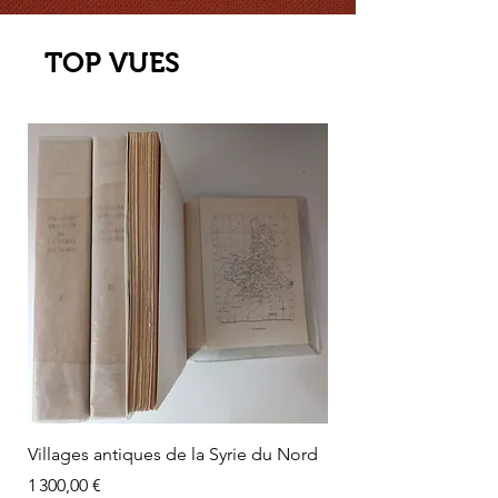
TOP VUES
Villages antiques de la Syrie du Nord
Sanctuaires chrétiens
Prix
Prix
1 300,00 €
320,00 €