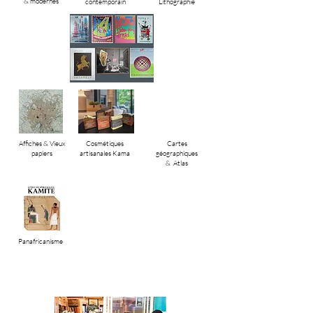
& modernes
contemporain
Lithographie
Affiches & Vieux
Cosmétiques
Cartes
papiers
artisanales Kama
géographiques
& Atlas
Panafricanisme