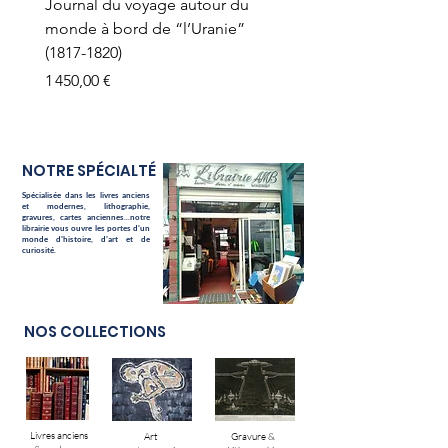
Journal du voyage autour du
monde à bord de “l’Uranie”
(1817-1820)
Prix
1 450,00 €
NOTRE SPÉCIALTÉ
Spécialisée dans les livres anciens
et modernes, lithographie,
gravures, cartes anciennes...notre
librairie vous ouvre les portes d'un
monde d'histoire, d'art et de
curiosité.
NOS COLLECTIONS
Livres anciens
Art
Gravure &