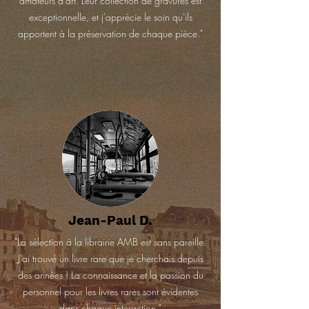
amateurs d'art. Leur collection de gravures est
exceptionnelle, et j'apprécie le soin qu'ils
apportent à la préservation de chaque pièce."
Jean-Paul D.
"La sélection à la librairie AMB est sans pareille.
J'ai trouvé un livre rare que je cherchais depuis
des années ! La connaissance et la passion du
personnel pour les livres rares sont évidentes
dans chaque interaction."