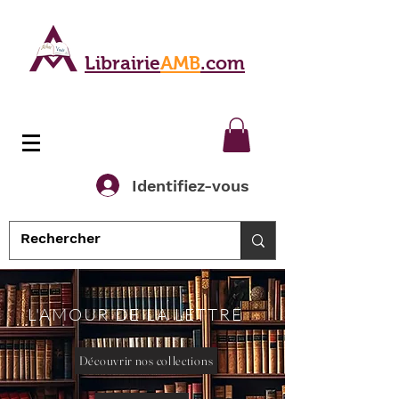
Librairie
AMB
.com
Identifiez-vous
L'AMOUR DE LA LETTRE
Découvrir nos collections