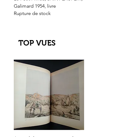
Galimard 1954, livre
l'Or de l'El Dorado
Rupture de stock
Rupture de stock
TOP VUES