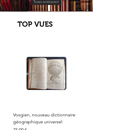
Nous contacter
TOP VUES
Vosgien, nouveau dictionnaire
Carte ancienne, Versaille
géographique universel
Sèvres, Lainée, Succr de
Longuet
Prix
75,00 €