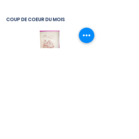
COUP DE COEUR DU MOIS
Abbé PREVOST, Histoire de Manon Lescaut et du Chevalier des
Grieux, 1889, livre
En savoir plus
Expertise & estimation
Encadrement
Conseil en collection
POURQUOI CHOISIR NOTRE LIBRAIRIE
?
Expertise en ouvrage rare
Conseils personnalisés pour collectionneurs