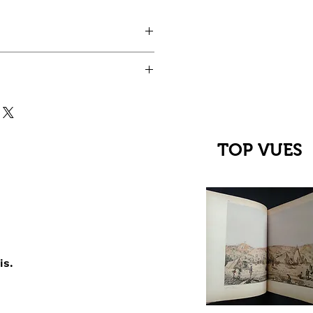
TOP VUES
is.
çu rapide
C Jehanne
up du XIIIe au