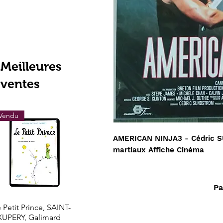
Meilleures
ventes
Vendu
Vendu
Vendu
AMERICAN NINJA3 - Cédric 
martiaux Affiche Cinéma
Pa
Aperçu rapide
Aperçu rapide
Aperçu rapi
 Petit Prince, SAINT-
Les grands trésors de
LOTHROP STOD
XUPERY, Galimard
l'histoire l'Or de l'El
- Le Nouveau Mo