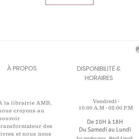
carafes, Cottavoz,
Michelin, carte
XXe siècl
Mourlot lithographie
ancienne
merveill
Rupture de stock
Rupture de stock
Rupture 
À PROPOS
DISPONIBILITÉ &
HORAIRES
Vendredi -
À la librairie AMB,
10:00 A.M -
02:00 P.M
nous croyons au
pouvoir
De 10H à 18H​​​
transformateur des
Du Samedi au Lundi
livres et nous nous
,
Sur rendez-vous
Mardi à jeudi
.