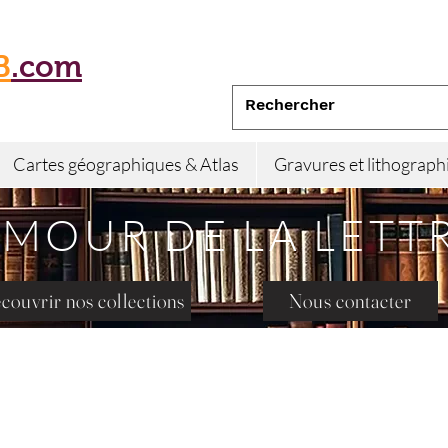
B
.com
Cartes géographiques & Atlas
Gravures et lithograph
AMOUR DE LA LETT
couvrir nos collections
Nous contacter