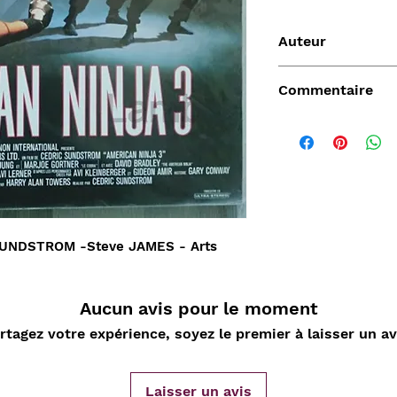
Auteur
Cedric Sundstrom
Commentaire
Vendu
SUNDSTROM -Steve JAMES - Arts
Aucun avis pour le moment
rtagez votre expérience, soyez le premier à laisser un av
de
Aperçu rapide
Aperçu rapide
Aper
DARD
Nature Morte aux
Sahara, L'Epopée
D'ORLIA
nde
cartes à jouer et
Leclerc 1954-55, Map
Chantelo
Laisser un avis