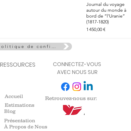
e - La Vie
Aperçu rapide
Journal du voyage
euse
autour du monde à
de stock
bord de “l’Uranie”
(1817-1820)
Prix
1 450,00 €
Politique de confidentialité
RESSOURCES
CONNECTEZ-VOUS
AVEC NOUS SUR
Accueil
Retrouvez-nous sur:
Estimations
Blog
Présentation
À Propos de Nous