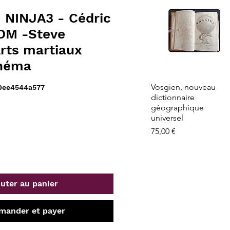
NINJA3 - Cédric
M -Steve
rts martiaux
inéma
Aperçu rapide
Vosgien, nouveau
0ee4544a577
dictionnaire
géographique
universel
Prix
75,00 €
uter au panier
ander et payer