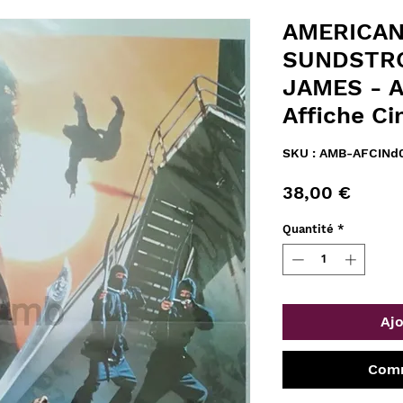
AMERICAN 
SUNDSTRO
JAMES - A
Affiche C
SKU : AMB-AFCINd
Prix
38,00 €
Quantité
*
Ajo
Comm