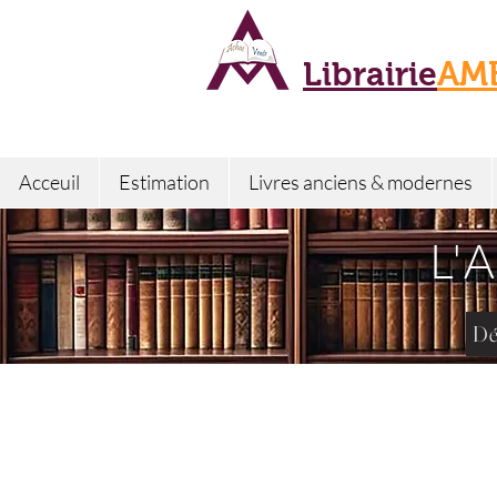
Librairie
AM
Acceuil
Estimation
Livres anciens & modernes
L'
Dé